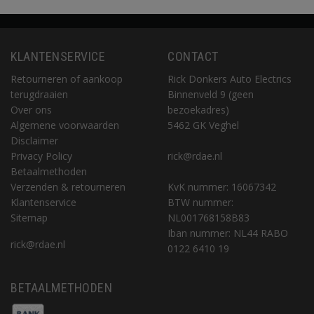
KLANTENSERVICE
CONTACT
Retourneren of aankoop
Rick Donkers Auto Electrics
terugdraaien
Binnenveld 9 (geen
Over ons
bezoekadres)
Algemene voorwaarden
5462 GK Veghel
Disclaimer
Privacy Policy
rick@rdae.nl
Betaalmethoden
Verzenden & retourneren
KvK nummer: 16067342
Klantenservice
BTW nummer:
Sitemap
NL001768158B83
Iban nummer: NL44 RABO
rick@rdae.nl
0122 6410 19
BETAALMETHODEN