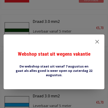
Informatie
Draad 3.0 mm2
wit/groen
€5,70
Leverbaar vanaf 5 meter
Informatie
Webshop staat uit wegens vakantie
Draad 3.0 mm2
blauw/rood
€5,70
De webshop staat uit vanaf 7 augustus en
Leverbaar vanaf 5 meter
gaat als alles goed is weer open op zaterdag 22
Informatie
augustus.
Draad 3.0 mm2
wit/blauw
€5,70
Leverbaar vanaf 5 meter