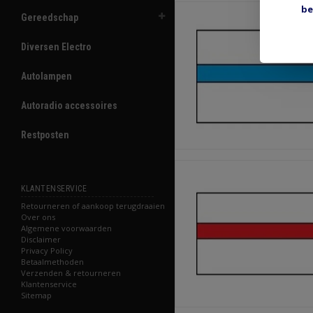
be
Gereedschap
Diversen Electro
Autolampen
Autoradio accessoires
Restposten
KLANTENSERVICE
Retourneren of aankoop terugdraaien
Over ons
Algemene voorwaarden
Disclaimer
Privacy Policy
Betaalmethoden
Verzenden & retourneren
Klantenservice
Sitemap