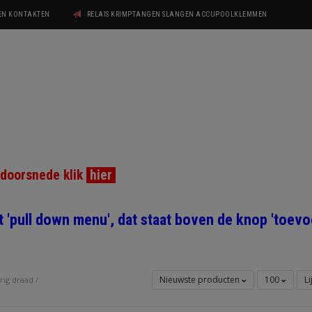
GEN KONTAKTEN
RELAIS KRIMPTANGEN SLANGEN ACCUPOOLKLEMMEN
ddoorsnede klik
hier
et 'pull down menu', dat staat boven de knop 'toe
Nieuwste producten
100
Li
rig draad
/