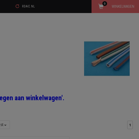
0
WINKELWAGEN
RDAE.NL
voegen aan winkelwagen'.
jst
1