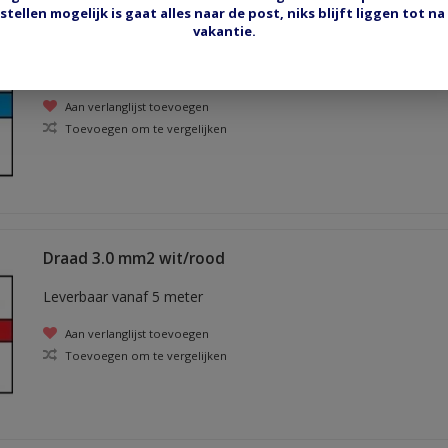
stellen mogelijk is gaat alles naar de post, niks blijft liggen tot na
Draad 3.0 mm2 wit/blauw
vakantie.
Leverbaar vanaf 5 meter
Aan verlanglijst toevoegen
Toevoegen om te vergelijken
Draad 3.0 mm2 wit/rood
Leverbaar vanaf 5 meter
Aan verlanglijst toevoegen
Toevoegen om te vergelijken