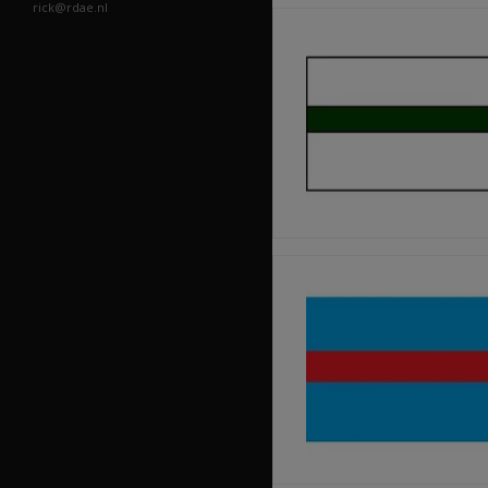
rick@rdae.nl