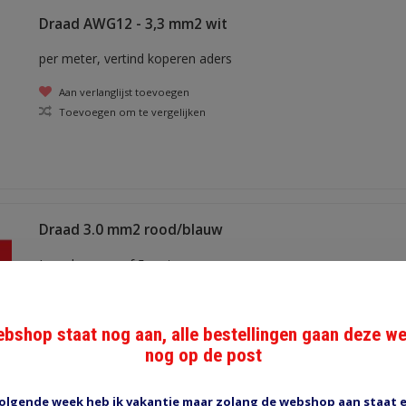
Draad AWG12 - 3,3 mm2 wit
per meter, vertind koperen aders
Aan verlanglijst toevoegen
Toevoegen om te vergelijken
Draad 3.0 mm2 rood/blauw
Leverbaar vanaf 5 meter
Aan verlanglijst toevoegen
Toevoegen om te vergelijken
bshop staat nog aan, alle bestellingen gaan deze w
nog op de post
olgende week heb ik vakantie maar zolang de webshop aan staat 