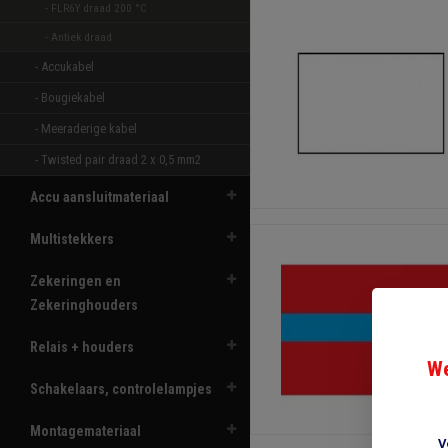
- FLR6Y draad 200 °C  
- Antiek draad 
- Accukabel 
- Bougiekabel 
- Meeraderige kabel 
- Twisted pair draad 2 x 0,5 mm2 
Accu aansluitmateriaal
Multistekkers
Zekeringen en
Zekeringhouders
Relais + houders
We
Schakelaars, controlelampjes
Montagemateriaal
V