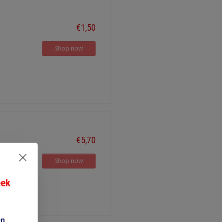
€1,50
Shop now
€5,70
Shop now
eek
en