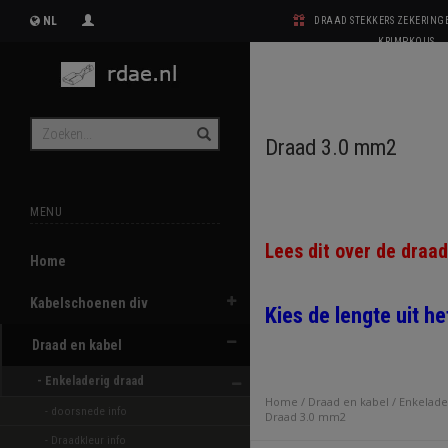
NL
DRAAD STEKKERS ZEKERIN
KRIMPKOUS
Draad 3.0 mm2
MENU
Lees dit over de draa
Home
Kabelschoenen div
Kies de lengte uit h
Draad en kabel
- Enkeladerig draad 
Home
/
Draad en kabel
/
Enkelade
- doorsnede info
Draad 3.0 mm2
- Draadkleur info