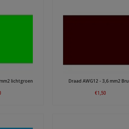
 mm2 lichtgroen
Draad AWG12 - 3,6 mm2 Bru
0
€1,50
ow
Shop now