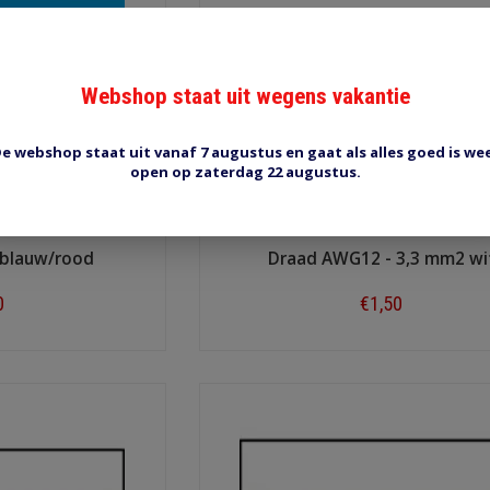
Webshop staat uit wegens vakantie
e webshop staat uit vanaf 7 augustus en gaat als alles goed is we
open op zaterdag 22 augustus.
 blauw/rood
Draad AWG12 - 3,3 mm2 wi
0
€1,50
ow
Shop now