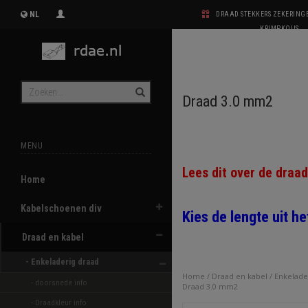
NL
DRAAD STEKKERS ZEKERIN
KRIMPKOUS
Draad 3.0 mm2
MENU
Lees dit over de draa
Home
Kabelschoenen div
Kies de lengte uit h
Draad en kabel
- Enkeladerig draad 
Home
/
Draad en kabel
/
Enkelade
- doorsnede info
Draad 3.0 mm2
- Draadkleur info