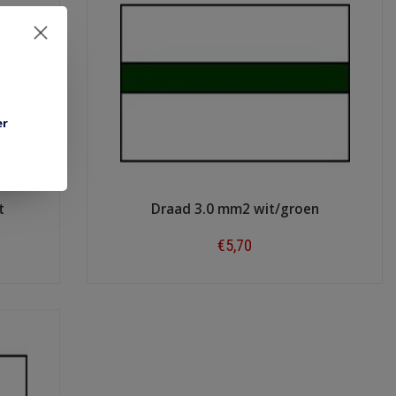
er
t
Draad 3.0 mm2 wit/groen
€5,70
Shop now