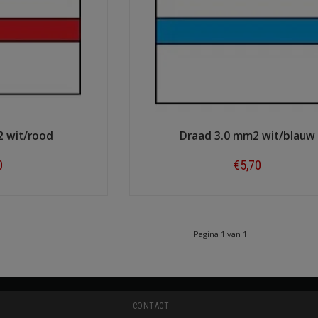
2 wit/rood
Draad 3.0 mm2 wit/blauw
0
€5,70
ow
Shop now
Pagina 1 van 1
CONTACT