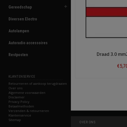
Gereedschap
Diversen Electro
Autolampen
Autoradio accessoires
Draad 3.0 mm
Restposten
€5,7
KLANTENSERVICE
Shop n
Retourneren of aankoop terugdraaien
Over ons
Algemene voorwaarden
Disclaimer
Privacy Policy
Betaalmethoden
Verzenden & retourneren
Klantenservice
Sitemap
OVER ONS