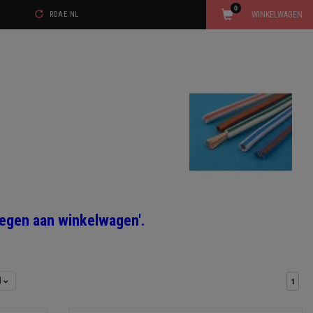
0
WINKELWAGEN
RDAE.NL
voegen aan winkelwagen'.
l
1