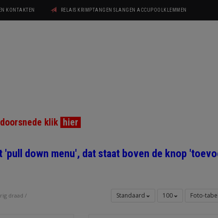
GEN KONTAKTEN
RELAIS KRIMPTANGEN SLANGEN ACCUPOOLKLEMMEN
ddoorsnede klik
hier
et 'pull down menu', dat staat boven de knop 'toe
Standaard
100
Foto-tabe
rig draad
/