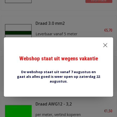
Informatie
Draad 3.0 mm2
wit/groen
€5,70
Leverbaar vanaf 5 meter
Informatie
Webshop staat uit wegens vakantie
Draad 3.0 mm2
wit/rood
€5,70
De webshop staat uit vanaf 7 augustus en
Leverbaar vanaf 5 meter
gaat als alles goed is weer open op zaterdag 22
Informatie
augustus.
Draad AWG12 - 3,2
mm2 lichtgroen
€1,50
per meter, vertind koperen