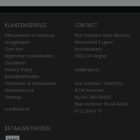
KLANTENSERVICE
CONTACT
Retourneren of aankoop
Rick Donkers Auto Electrics
terugdraaien
Binnenveld 9 (geen
Over ons
bezoekadres)
Algemene voorwaarden
5462 GK Veghel
Disclaimer
Privacy Policy
rick@rdae.nl
Betaalmethoden
Verzenden & retourneren
KvK nummer: 16067342
Klantenservice
BTW nummer:
Sitemap
NL001768158B83
Iban nummer: NL44 RABO
rick@rdae.nl
0122 6410 19
BETAALMETHODEN