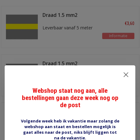
Draad 1.5 mm2
grijs/geel
€3,60
Leverbaar vanaf 5 meter
Informatie
Draad 1.5 mm2
grijs/lichtgroen
€3,60
Leverbaar vanaf 5 meter
Informatie
Webshop staat nog aan, alle
bestellingen gaan deze week nog op
de post
Draad 1.5 mm2
grijs/rood
€3,60
Volgende week heb ik vakantie maar zolang de
Leverbaar vanaf 5 meter
webshop aan staat en bestellen mogelijk is
gaat alles naar de post, niks blijft liggen tot
Informatie
na de vakantie.