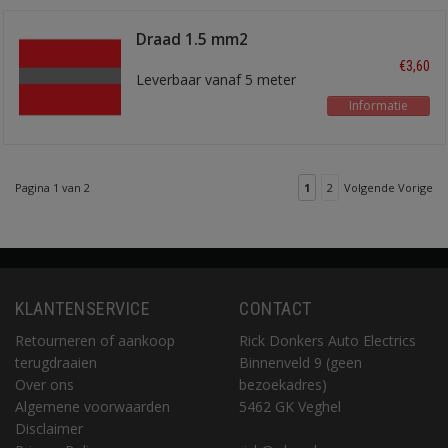
Draad 1.5 mm2
rood/grijs
€3,60
Leverbaar vanaf 5 meter
Informatie
Pagina 1 van 2
1
2
Volgende Vorige
KLANTENSERVICE
CONTACT
Retourneren of aankoop
Rick Donkers Auto Electrics
terugdraaien
Binnenveld 9 (geen
Over ons
bezoekadres)
Algemene voorwaarden
5462 GK Veghel
Disclaimer