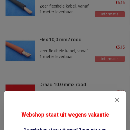
€5,15
Zeer flexibele kabel, vanaf
1 meter leverbaar
Informatie
Flex 10,0 mm2 rood
€5,15
zeer flexibele kabel, vanaf
1 meter leverbaar
Informatie
Draad 10.0 mm2 rood
€5,10
Leverbaar vanaf 1 meter
Informatie
Webshop staat uit wegens vakantie
Draad 10.0 mm2 bruin
De webshop staat uit vanaf 7 augustus en