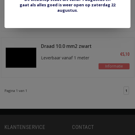
gaat als alles goed is weer open op zaterdag 22
€5,10
augustus.
Leverbaar vanaf 1 meter
Informatie
Draad 10.0 mm2 zwart
€5,10
Leverbaar vanaf 1 meter
Informatie
Pagina 1 van 1
1
KLANTENSERVICE
CONTACT