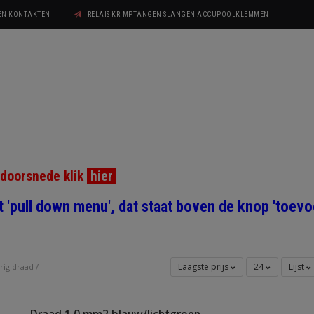
GEN KONTAKTEN
RELAIS KRIMPTANGEN SLANGEN ACCUPOOLKLEMMEN
ddoorsnede klik
hier
et 'pull down menu', dat staat boven de knop 'toe
Laagste prijs
24
Lijst
rig draad
/