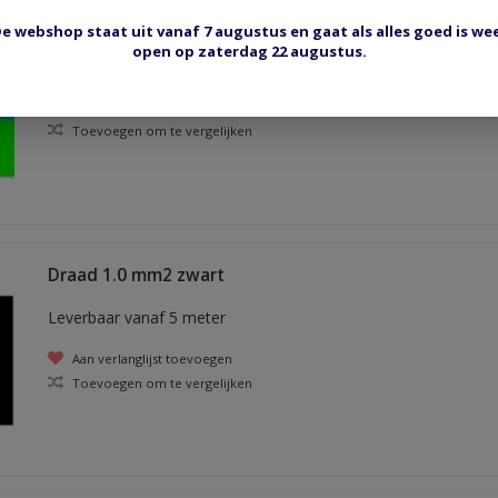
Draad 1.0 mm2 lichtgroen/blauw
e webshop staat uit vanaf 7 augustus en gaat als alles goed is we
open op zaterdag 22 augustus.
Leverbaar vanaf 5 meter
Aan verlanglijst toevoegen
Toevoegen om te vergelijken
Draad 1.0 mm2 zwart
Leverbaar vanaf 5 meter
Aan verlanglijst toevoegen
Toevoegen om te vergelijken