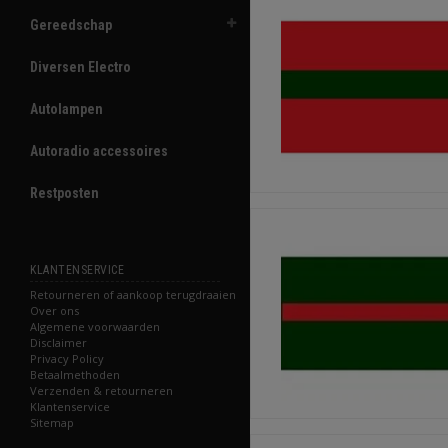
Gereedschap
Diversen Electro
Autolampen
Autoradio accessoires
Restposten
KLANTENSERVICE
Retourneren of aankoop terugdraaien
Over ons
Algemene voorwaarden
Disclaimer
Privacy Policy
Betaalmethoden
Verzenden & retourneren
Klantenservice
Sitemap