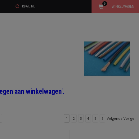
0
WINKELWAGEN
RDAE.NL
voegen aan winkelwagen'.
1
2
3
4
5
6
Volgende Vorige