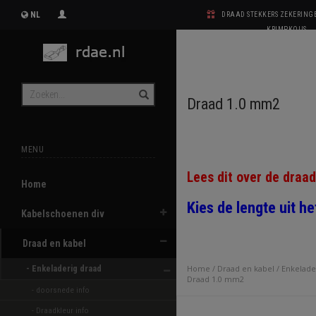
NL
DRAAD STEKKERS ZEKERIN
KRIMPKOUS
Draad 1.0 mm2
MENU
Lees dit over de draa
Home
Kies de lengte uit h
Kabelschoenen div
Draad en kabel
- Enkeladerig draad 
Home
/
Draad en kabel
/
Enkelade
Draad 1.0 mm2
- doorsnede info
- Draadkleur info