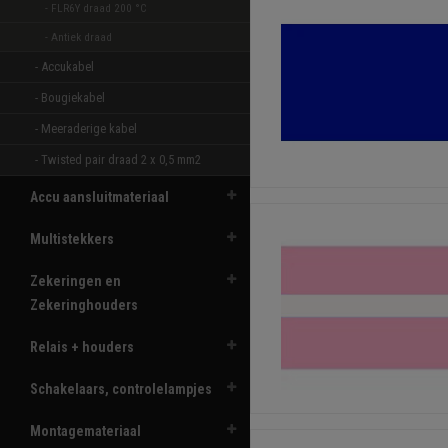
- FLR6Y draad 200 °C  
- Antiek draad 
- Accukabel 
- Bougiekabel 
- Meeraderige kabel 
- Twisted pair draad 2 x 0,5 mm2 
Accu aansluitmateriaal
Multistekkers
Zekeringen en
Zekeringhouders
Relais + houders
Schakelaars, controlelampjes
Montagemateriaal