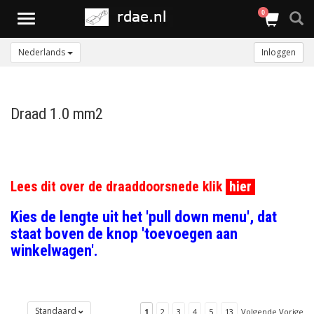
0
Toggle
navigation
Nederlands
Inloggen
Draad 1.0 mm2
Lees dit over de draaddoorsnede klik
hier
Kies de lengte uit het 'pull down menu', dat
staat boven de knop 'toevoegen aan
winkelwagen'.
Standaard
1
2
3
4
5
13
Volgende Vorige