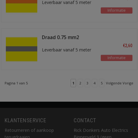
Leverbaar vanaf 5 meter
Informatie
Draad 0.75 mm2
geel/grijs
€2,60
Leverbaar vanaf 5 meter
Informatie
Pagina 1 van 5
1
2
3
4
5
Volgende Vorige
KLANTENSERVICE
CONTACT
Retourneren of aankoop
Rick Donkers Auto Electrics
terugdraaien
Binnenveld 9 (geen