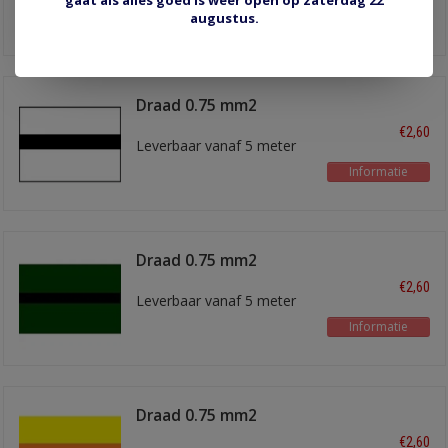
gaat als alles goed is weer open op zaterdag 22
Informatie
augustus.
Draad 0.75 mm2
wit/zwart
€2,60
Leverbaar vanaf 5 meter
Informatie
Draad 0.75 mm2
groen/zwart
€2,60
Leverbaar vanaf 5 meter
Informatie
Draad 0.75 mm2
geel/oranje
€2,60