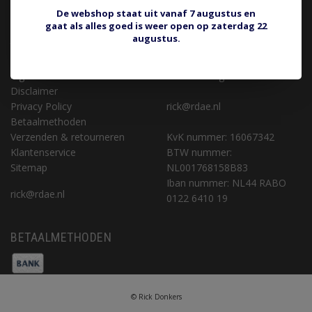
KLANTENSERVICE
CONTACT
De webshop staat uit vanaf 7 augustus en
gaat als alles goed is weer open op zaterdag 22
Retourneren of aankoop
Rick Donkers Auto Electrics
augustus.
terugdraaien
Binnenveld 9 (geen
Over ons
bezoekadres)
Algemene voorwaarden
5462 GK Veghel
Disclaimer
Privacy Policy
rick@rdae.nl
Betaalmethoden
Verzenden & retourneren
KvK nummer: 16067342
Klantenservice
BTW nummer:
Sitemap
NL001768158B83
Iban nummer: NL44 RABO
rick@rdae.nl
0122 6410 19
BETAALMETHODEN
© Rick Donkers