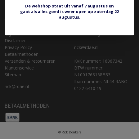
KLANTENSERVICE
CONTACT
De webshop staat uit vanaf 7 augustus en
gaat als alles goed is weer open op zaterdag 22
Retourneren of aankoop
Rick Donkers Auto Electrics
augustus.
terugdraaien
Binnenveld 9 (geen
Over ons
bezoekadres)
Algemene voorwaarden
5462 GK Veghel
Disclaimer
Privacy Policy
rick@rdae.nl
Betaalmethoden
Verzenden & retourneren
KvK nummer: 16067342
Klantenservice
BTW nummer:
Sitemap
NL001768158B83
Iban nummer: NL44 RABO
rick@rdae.nl
0122 6410 19
BETAALMETHODEN
© Rick Donkers