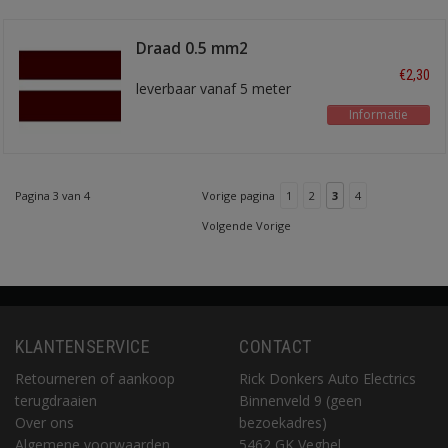
Draad 0.5 mm2
bruin/wit
€2,30
leverbaar vanaf 5 meter
Informatie
Pagina 3 van 4
Vorige pagina
1
2
3
4
Volgende Vorige
KLANTENSERVICE
CONTACT
Retourneren of aankoop
Rick Donkers Auto Electrics
terugdraaien
Binnenveld 9 (geen
Over ons
bezoekadres)
Algemene voorwaarden
5462 GK Veghel