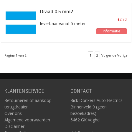
Draad 0.5 mm2
blauw/wit
€2,30
leverbaar vanaf 5 meter
Informatie
Pagina 1 van 2
1
2
Volgende Vorige
KLANTENSERVICE
CONTACT
Retourneren of aankoop
Rick Donkers Auto Electrics
terugdraaien
Binnenveld 9 (geen
Over ons
bezoekadres)
Algemene voorwaarden
5462 GK Veghel
Disclaimer