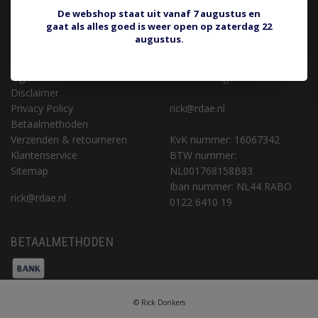
KLANTENSERVICE
CONTACT
De webshop staat uit vanaf 7 augustus en
gaat als alles goed is weer open op zaterdag 22
Retourneren of aankoop
Rick Donkers Auto Electrics
augustus.
terugdraaien
Binnenveld 9 (geen
Over ons
bezoekadres)
Algemene voorwaarden
5462 GK Veghel
Disclaimer
Privacy Policy
rick@rdae.nl
Betaalmethoden
Verzenden & retourneren
KvK nummer: 16067342
Klantenservice
BTW nummer:
Sitemap
NL001768158B83
Iban nummer: NL44 RABO
rick@rdae.nl
0122 6410 19
BETAALMETHODEN
© Rick Donkers