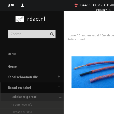
NL
DRAAD STEKKERS ZEKERIN
KRIMPKOUS
Home
/
Draad en kabel
/
Enkelade
Antiek draad
MENU
Home
Kabelschoenen div
Draad en kabel
- Enkeladerig draad 
- doorsnede info
- Draadkleur info