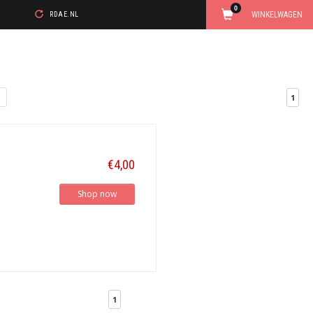
0
WINKELWAGEN
RDAE.NL
1
€4,00
Shop now
1