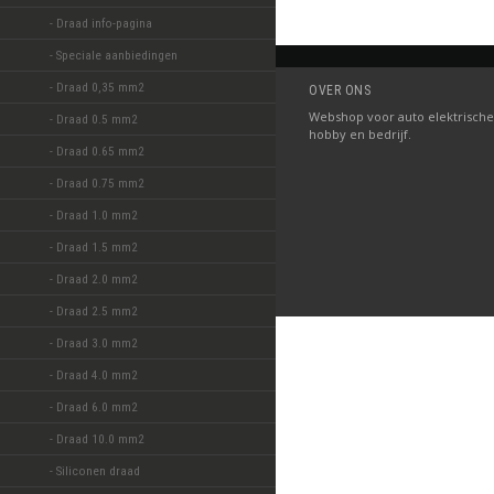
- Draad info-pagina
- Speciale aanbiedingen 
- Draad 0,35 mm2 
OVER ONS
Webshop voor auto elektrische
- Draad 0.5 mm2 
hobby en bedrijf.
- Draad 0.65 mm2 
- Draad 0.75 mm2 
- Draad 1.0 mm2 
- Draad 1.5 mm2 
- Draad 2.0 mm2 
- Draad 2.5 mm2 
- Draad 3.0 mm2 
- Draad 4.0 mm2 
- Draad 6.0 mm2 
- Draad 10.0 mm2 
- Siliconen draad 