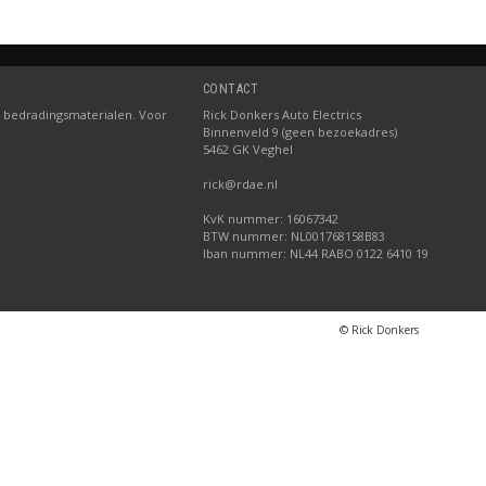
CONTACT
 bedradingsmaterialen. Voor
Rick Donkers Auto Electrics
Binnenveld 9 (geen bezoekadres)
5462 GK Veghel
rick@rdae.nl
KvK nummer: 16067342
BTW nummer: NL001768158B83
Iban nummer: NL44 RABO 0122 6410 19
© Rick Donkers