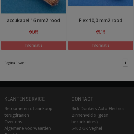
accukabel 16 mm2 rood
Flex 10,0 mm2 rood
€6,85
€5,15
Informatie
Informatie
Pagina 1 van 1
1
KLANTENSERVICE
CONTACT
Retourneren of aankoop
Rick Donkers Auto Electrics
terugdraaien
Binnenveld 9 (geen
Over ons
bezoekadres)
Algemene voorwaarden
5462 GK Veghel