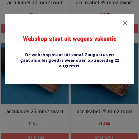
accukabel 70 mm2 rood
accukabel 35 mm2 zwart
€27,35
€13,80
Informatie
Informatie
Webshop staat uit wegens vakantie
De webshop staat uit vanaf 7 augustus en
gaat als alles goed is weer open op zaterdag 22
augustus.
accukabel 25 mm2 zwart
accukabel 25 mm2 rood
€10,65
€10,65
Informatie
Informatie