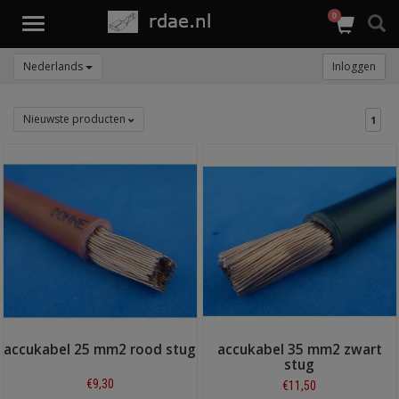
0
Toggle
navigation
Nederlands
Inloggen
Nieuwste producten
1
accukabel 25 mm2 rood stug
accukabel 35 mm2 zwart
stug
€9,30
€11,50