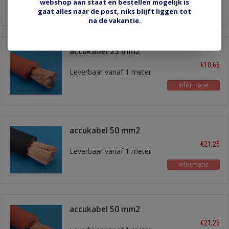
webshop aan staat en bestellen mogelijk is
Informatie
gaat alles naar de post, niks blijft liggen tot
na de vakantie.
accukabel 25 mm2
rood
€10,65
Leverbaar vanaf 1 meter
Informatie
accukabel 50 mm2
zwart
€21,25
Leverbaar vanaf 1 meter
Informatie
accukabel 50 mm2
rood
€21,25