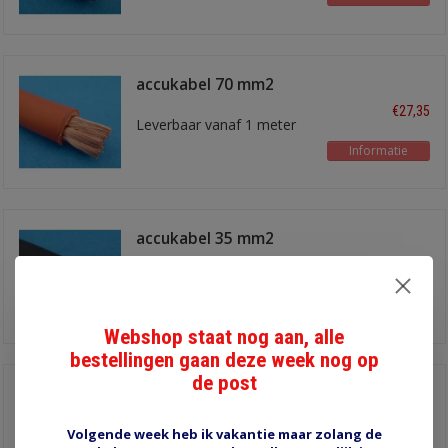
accukabel 70 mm2
rood
€27,35
Leverbaar vanaf 1 meter
Informatie
accukabel 35 mm2
zwart
€13,80
Leverbaar vanaf 1 meter
Informatie
Webshop staat nog aan, alle
bestellingen gaan deze week nog op
de post
accukabel 25 mm2
zwart
€10,65
Leverbaar vanaf 1 meter
Volgende week heb ik vakantie maar zolang de