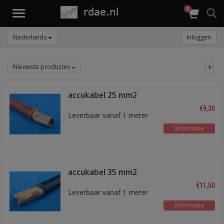
0
Toggle
navigation
Nederlands
Inloggen
Nieuwste producten
1
accukabel 25 mm2
rood stug
€9,30
Leverbaar vanaf 1 meter
Informatie
accukabel 35 mm2
zwart stug
€11,50
Leverbaar vanaf 1 meter
Informatie