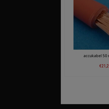
accukabel 50
€21,
Shop n