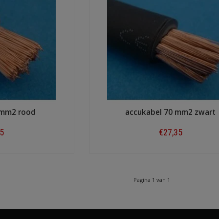
 mm2 rood
accukabel 70 mm2 zwart
25
€27,35
ow
Shop now
Pagina 1 van 1