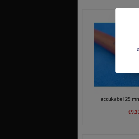
D
accukabel 25 m
€9,3
Shop n