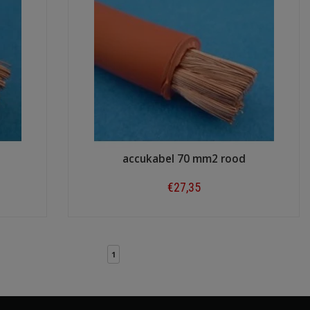
accukabel 70 mm2 rood
€27,35
Shop now
1