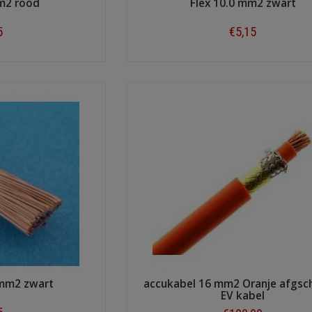
mm2 rood
Flex 10.0 mm2 zwart
5
€5,15
ow
Shop now
 mm2 zwart
accukabel 16 mm2 Oranje afgs
EV kabel