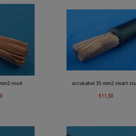
 mm2 rood
accukabel 35 mm2 zwart st
80
€11,50
ow
Shop now