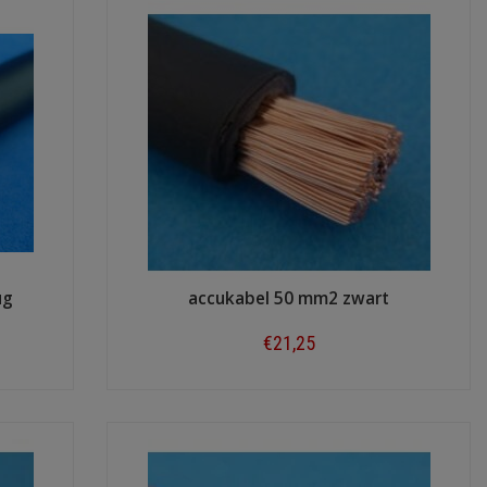
ug
accukabel 50 mm2 zwart
€21,25
Shop now