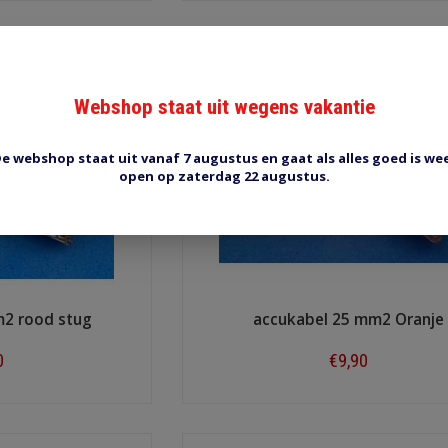
Webshop staat uit wegens vakantie
e webshop staat uit vanaf 7 augustus en gaat als alles goed is we
open op zaterdag 22 augustus.
m2 rood stug
accukabel 25 mm2 Oranje
0
€9,90
ow
Shop now