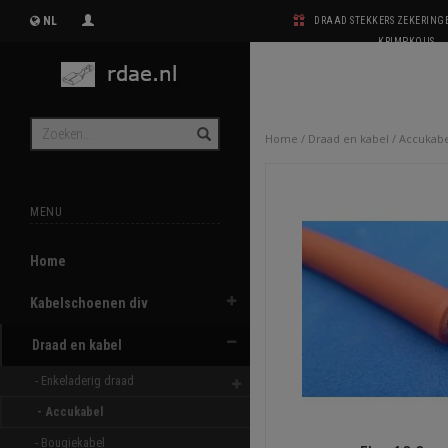
NL
DRAAD STEKKERS ZEKERIN
KRIMPKOUS
Home
/
Draad en kabel
/
Accukabe
MENU
Home
Kabelschoenen div
Draad en kabel
- Enkeladerig draad 
- Accukabel 
- Bougiekabel 