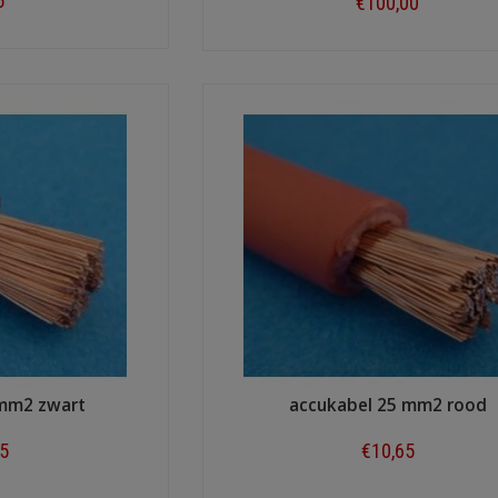
5
€100,00
ow
Shop now
 mm2 zwart
accukabel 25 mm2 rood
65
€10,65
ow
Shop now