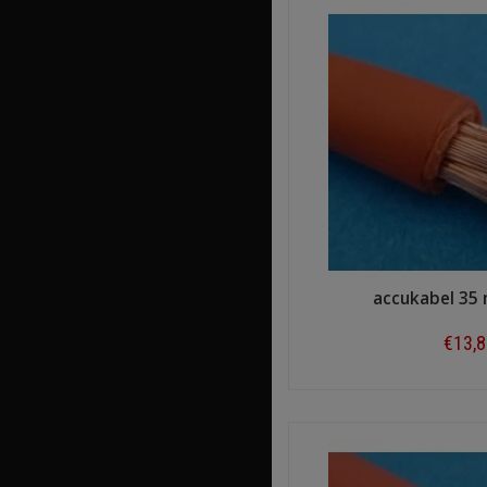
accukabel 35
€13,
Shop n