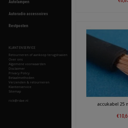
€6,8
Autolampen
Shop n
Autoradio accessoires
Restposten
KLANTENSERVICE
Retourneren of aankoop terugdraaien
Over ons
Algemene voorwaarden
Disclaimer
Privacy Policy
Betaalmethoden
Verzenden & retourneren
Klantenservice
Sitemap
rick@rdae.nl
accukabel 25
€10,
Shop n