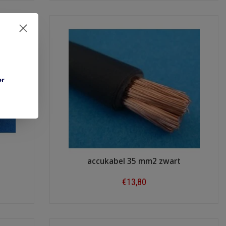
er
accukabel 35 mm2 zwart
€13,80
Shop now