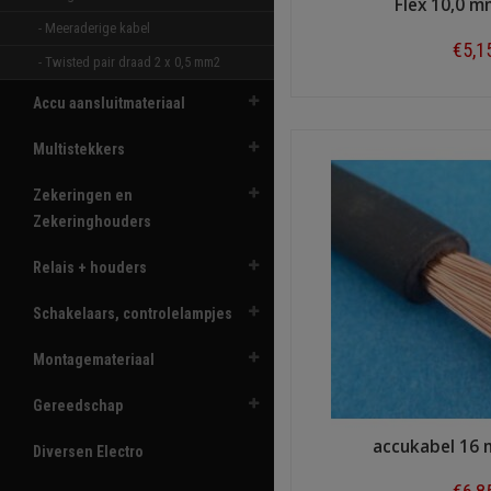
Flex 10,0 
- Meeraderige kabel 
€5,1
- Twisted pair draad 2 x 0,5 mm2 
Shop n
Accu aansluitmateriaal
Multistekkers
Zekeringen en
Zekeringhouders
Relais + houders
Schakelaars, controlelampjes
Montagemateriaal
Gereedschap
accukabel 16
Diversen Electro