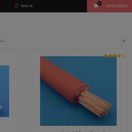
0
WINKELWAGEN
RDAE.NL
l
1