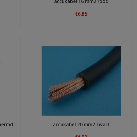
accukabel 16 mm2 rood
€6,85
Shop now
chermd
accukabel 20 mm2 zwart