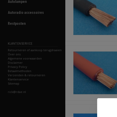
Autolampen
Autoradio accessoires
Restposten
KLANTENSERVICE
Retourneren of aankoop terugdraaien
Over ons
Algemene voorwaarden
Disclaimer
Privacy Policy
Betaalmethoden
Verzenden & retourneren
Klantenservice
Sitemap
rick@rdae.nl