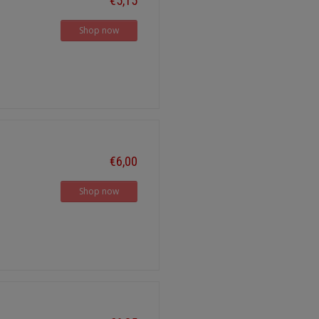
€5,15
Shop now
€6,00
Shop now