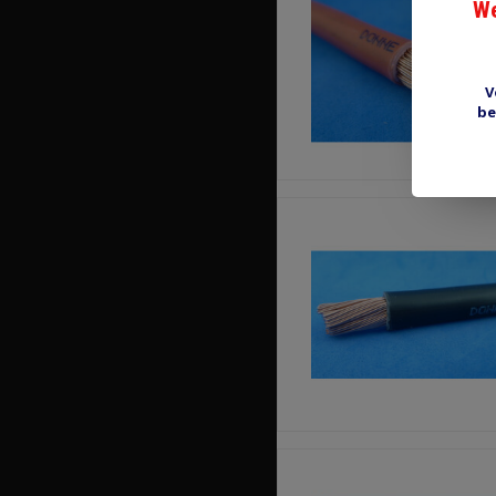
We
V
be