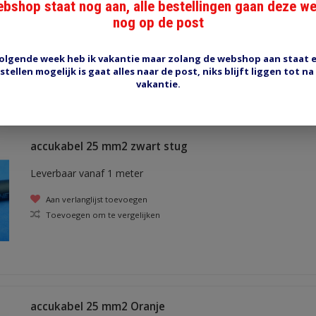
bshop staat nog aan, alle bestellingen gaan deze w
Leverbaar vanaf 1 meter
nog op de post
Aan verlanglijst toevoegen
Toevoegen om te vergelijken
olgende week heb ik vakantie maar zolang de webshop aan staat 
stellen mogelijk is gaat alles naar de post, niks blijft liggen tot na
vakantie.
accukabel 25 mm2 zwart stug
Leverbaar vanaf 1 meter
Aan verlanglijst toevoegen
Toevoegen om te vergelijken
accukabel 25 mm2 Oranje