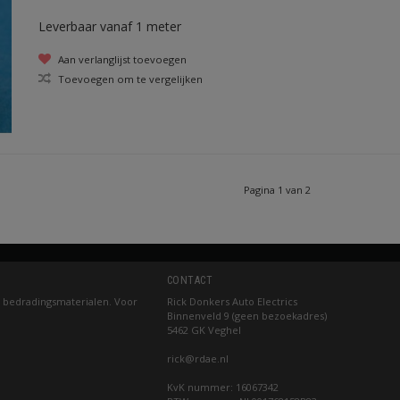
Leverbaar vanaf 1 meter
Aan verlanglijst toevoegen
Toevoegen om te vergelijken
Pagina 1 van 2
CONTACT
 bedradingsmaterialen. Voor
Rick Donkers Auto Electrics
Binnenveld 9 (geen bezoekadres)
5462 GK Veghel
rick@rdae.nl
KvK nummer: 16067342