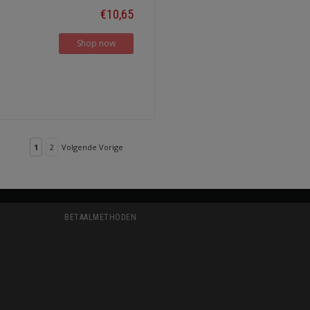
€10,65
Shop now
1
2
Volgende Vorige
BETAALMETHODEN