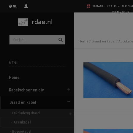
NL
DRAAD STEKKERS ZEKERIN
KRIMPKOUS
Home
/
Draad en kabel
/
Accukabe
MENU
Home
Kabelschoenen div
Draad en kabel
- Enkeladerig draad 
- Accukabel 
- Bougiekabel 