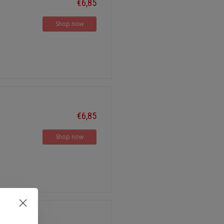
€6,85
Shop now
€6,85
Shop now