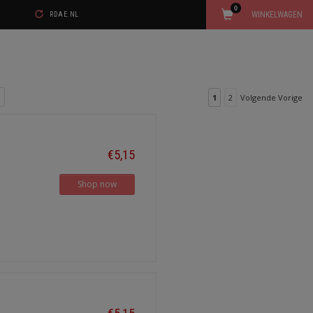
0
WINKELWAGEN
RDAE.NL
1
2
Volgende Vorige
€5,15
Shop now