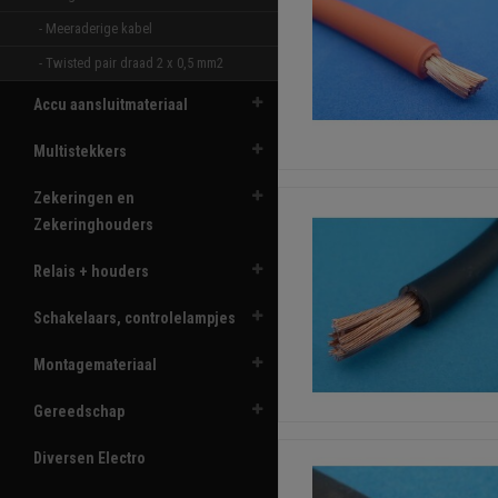
- Meeraderige kabel 
- Twisted pair draad 2 x 0,5 mm2 
Accu aansluitmateriaal
Multistekkers
Zekeringen en
Zekeringhouders
Relais + houders
Schakelaars, controlelampjes
Montagemateriaal
Gereedschap
Diversen Electro