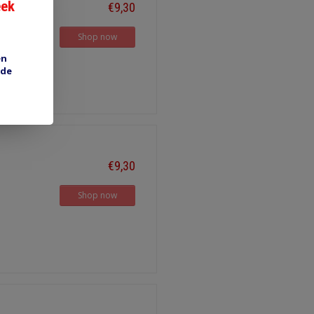
eek
€9,30
Shop now
en
 de
€9,30
Shop now