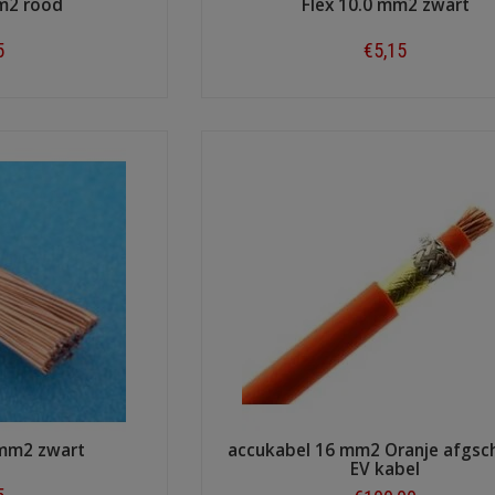
mm2 rood
Flex 10.0 mm2 zwart
5
€5,15
ow
Shop now
 mm2 zwart
accukabel 16 mm2 Oranje afgs
EV kabel