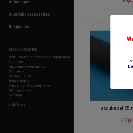
€6,8
Autolampen
Shop n
Autoradio accessoires
Restposten
We
KLANTENSERVICE
Retourneren of aankoop terugdraaien
V
Over ons
be
Algemene voorwaarden
Disclaimer
Privacy Policy
Betaalmethoden
Verzenden & retourneren
Klantenservice
Sitemap
rick@rdae.nl
accukabel 25
€10,
Shop n