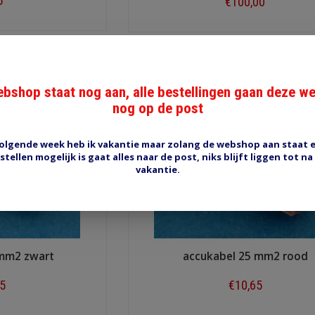
5
€100,00
ow
Shop now
bshop staat nog aan, alle bestellingen gaan deze w
nog op de post
olgende week heb ik vakantie maar zolang de webshop aan staat 
stellen mogelijk is gaat alles naar de post, niks blijft liggen tot na
vakantie.
 mm2 zwart
accukabel 25 mm2 rood
65
€10,65
ow
Shop now