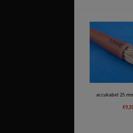
accukabel 25 m
€9,3
Shop n