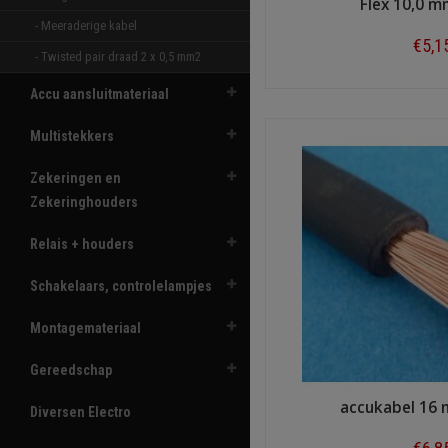
Flex 10,0 
- Meeraderige kabel 
€5,1
- Twisted pair draad 2 x 0,5 mm2 
Shop n
Accu aansluitmateriaal
Multistekkers
Zekeringen en
Zekeringhouders
Relais + houders
Schakelaars, controlelampjes
Montagemateriaal
Gereedschap
accukabel 16
Diversen Electro