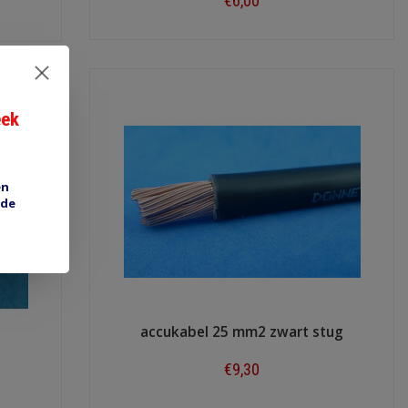
€6,00
Shop now
eek
en
 de
accukabel 25 mm2 zwart stug
€9,30
Shop now