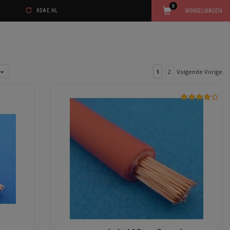
0
WINKELWAGEN
RDAE.NL
l
1
2
Volgende Vorige