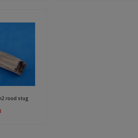
m2 rood stug
0
ow