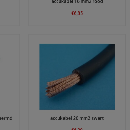
accukabel 16 mm2 rood
€6,85
Shop now
chermd
accukabel 20 mm2 zwart