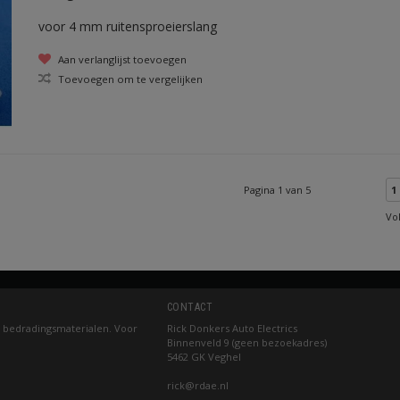
voor 4 mm ruitensproeierslang
Aan verlanglijst toevoegen
Toevoegen om te vergelijken
Pagina 1 van 5
1
Vo
CONTACT
 bedradingsmaterialen. Voor
Rick Donkers Auto Electrics
Binnenveld 9 (geen bezoekadres)
5462 GK Veghel
rick@rdae.nl