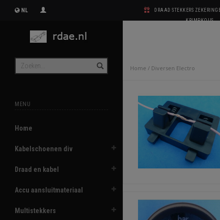
NL
DRAAD STEKKERS ZEKERIN
KRIMPKOUS
Home
/
Diversen Electro
MENU
Home
Kabelschoenen div
Draad en kabel
Accu aansluitmateriaal
Multistekkers