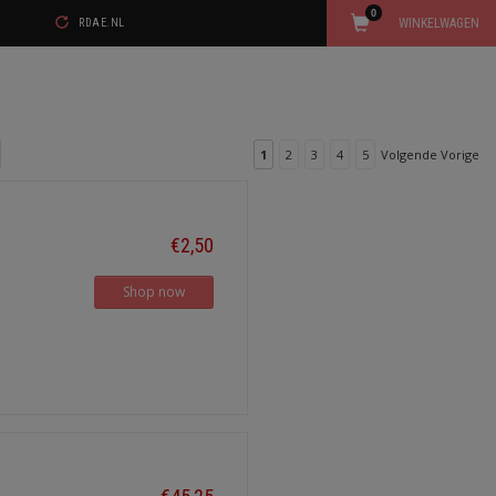
0
WINKELWAGEN
RDAE.NL
1
2
3
4
5
Volgende Vorige
€2,50
Shop now