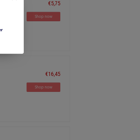
€5,75
Shop now
er
€16,45
Shop now