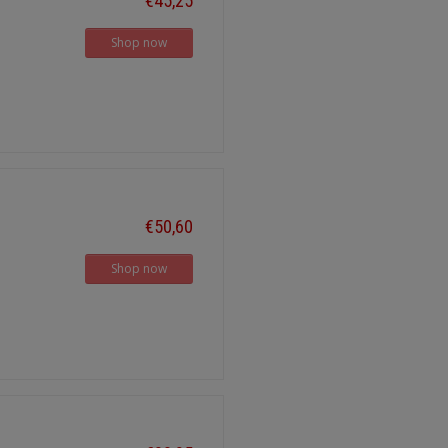
€45,25
Shop now
€50,60
Shop now