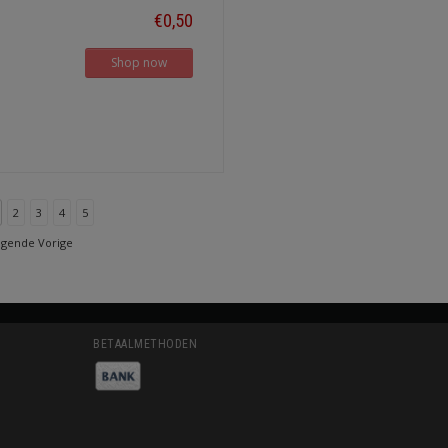
€0,50
Shop now
2
3
4
5
lgende Vorige
BETAALMETHODEN