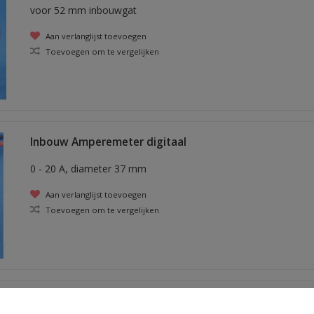
voor 52 mm inbouwgat
Aan verlanglijst toevoegen
Toevoegen om te vergelijken
Inbouw Amperemeter digitaal
0 - 20 A, diameter 37 mm
Aan verlanglijst toevoegen
Toevoegen om te vergelijken
voltmeter digitaal groen 6 - 33 Volt