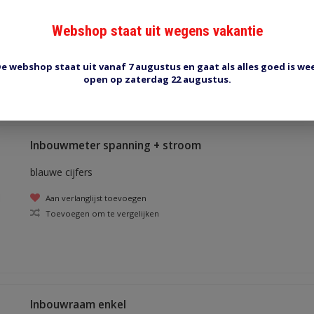
Op- of inbouw
Webshop staat uit wegens vakantie
Aan verlanglijst toevoegen
Toevoegen om te vergelijken
e webshop staat uit vanaf 7 augustus en gaat als alles goed is we
open op zaterdag 22 augustus.
Inbouwmeter spanning + stroom
blauwe cijfers
Aan verlanglijst toevoegen
Toevoegen om te vergelijken
Inbouwraam enkel