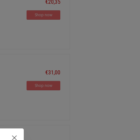
€20,35
Shop now
€31,00
Shop now