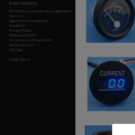
KLANTENSERVICE
Retourneren of aankoop terugdraaien
Over ons
Algemene voorwaarden
Disclaimer
Privacy Policy
Betaalmethoden
Verzenden & retourneren
Klantenservice
Sitemap
rick@rdae.nl