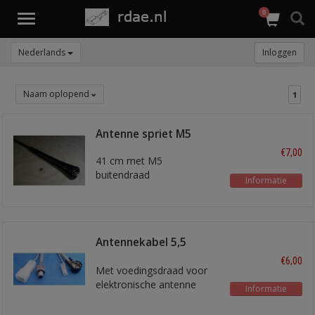
0
Toggle
navigation
Nederlands
Inloggen
Naam oplopend
1
Antenne spriet M5
€7,00
41 cm met M5
buitendraad
Informatie
Antennekabel 5,5
meter
€6,00
Met voedingsdraad voor
elektronische antenne
Informatie