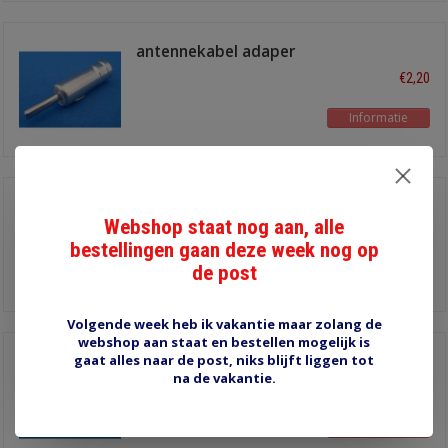
antennekabel adaper
nieuw - oud
€2,20
Informatie
auto antennestekker
Webshop staat nog aan, alle
€2,00
bestellingen gaan deze week nog op
de post
Informatie
Volgende week heb ik vakantie maar zolang de
webshop aan staat en bestellen mogelijk is
gaat alles naar de post, niks blijft liggen tot
klassieke
antennestekker
na de vakantie.
€2,95
Informatie