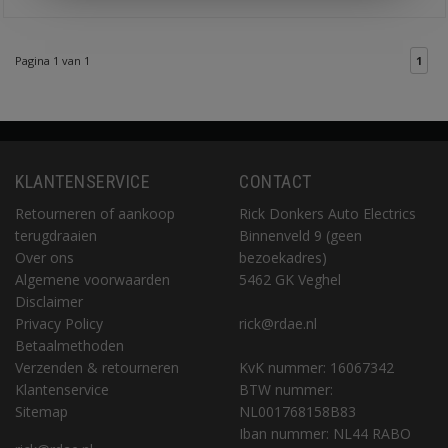
Pagina 1 van 1
1
KLANTENSERVICE
CONTACT
Retourneren of aankoop
Rick Donkers Auto Electrics
terugdraaien
Binnenveld 9 (geen
Over ons
bezoekadres)
Algemene voorwaarden
5462 GK Veghel
Disclaimer
Privacy Policy
rick@rdae.nl
Betaalmethoden
Verzenden & retourneren
KvK nummer: 16067342
Klantenservice
BTW nummer:
Sitemap
NL001768158B83
Iban nummer: NL44 RABO