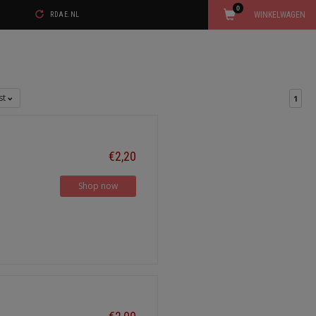
0
WINKELWAGEN
RDAE.NL
jst
1
€2,20
Shop now