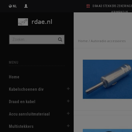
NL
DRAAD STEKKERS ZEKERIN
KRIMPKOUS
Home
/
Autoradio accessoires
MENU
Home
Kabelschoenen div
Draad en kabel
Accu aansluitmateriaal
Multistekkers