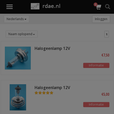
0
Toggle
navigation
Nederlands
Inloggen
Naam oplopend
1
Halogeenlamp 12V
100/90W P45T
€7,50
Informatie
Halogeenlamp 12V
60/55W P45T
€5,00
Informatie