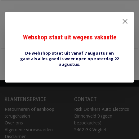
Halogeenlamp 6V
60/55W P45T
€9,00
Webshop staat uit wegens vakantie
Informatie
De webshop staat uit vanaf 7 augustus en
gaat als alles goed is weer open op zaterdag 22
Pagina 1 van 1
1
augustus.
KLANTENSERVICE
CONTACT
Retourneren of aankoop
Rick Donkers Auto Electrics
terugdraaien
Binnenveld 9 (geen
Over ons
bezoekadres)
Algemene voorwaarden
5462 GK Veghel
Disclaimer