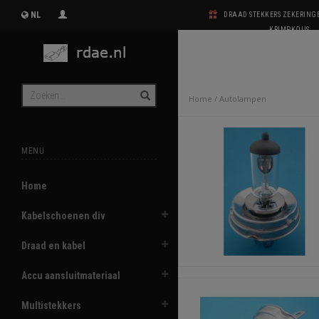
NL
DRAAD STEKKERS ZEKERIN
KRIMPKOUS
Home
/
Autolampen
MENU
Home
Kabelschoenen div
Draad en kabel
Accu aansluitmateriaal
Multistekkers