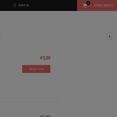
0
WINKELWAGEN
RDAE.NL
1
€5,00
Shop now