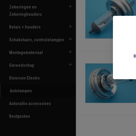
Zekeringen en
Zekeringhouders
Relais + houders
Schakelaars, controlelampjes
Montagemateriaal
D
Gereedschap
Diversen Electro
Autolampen
Autoradio accessoires
Restposten