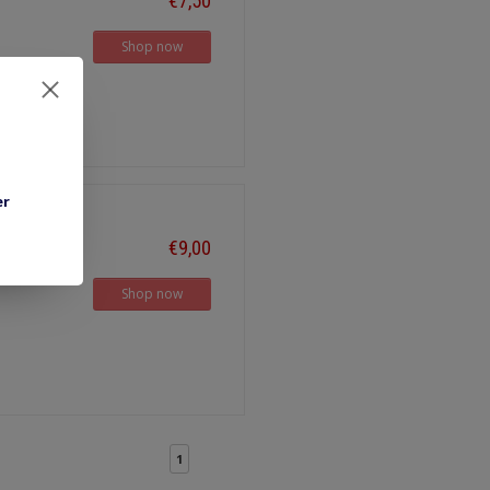
€7,50
Shop now
er
€9,00
Shop now
1