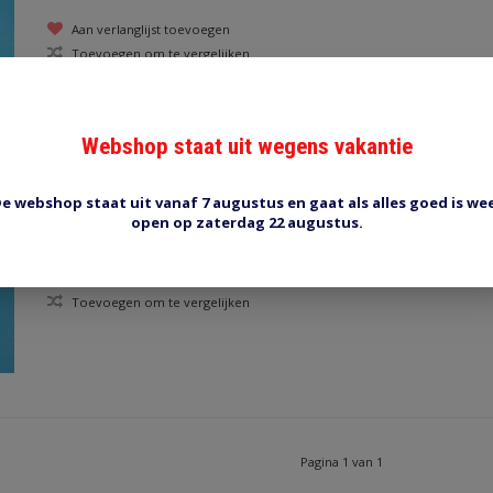
Aan verlanglijst toevoegen
Toevoegen om te vergelijken
Webshop staat uit wegens vakantie
e webshop staat uit vanaf 7 augustus en gaat als alles goed is we
Halogeenlamp 6V 60/55W P45T
open op zaterdag 22 augustus.
Aan verlanglijst toevoegen
Toevoegen om te vergelijken
Pagina 1 van 1