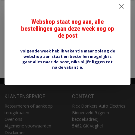
Halogeenlamp 6V
60/55W P45T
Webshop staat nog aan, alle
€9,00
bestellingen gaan deze week nog op
de post
Informatie
Volgende week heb ik vakantie maar zolang de
webshop aan staat en bestellen mogelijk is
Pagina 1 van 1
1
gaat alles naar de post, niks blijft liggen tot
na de vakantie.
KLANTENSERVICE
CONTACT
Retourneren of aankoop
Rick Donkers Auto Electrics
terugdraaien
Binnenveld 9 (geen
Over ons
bezoekadres)
Algemene voorwaarden
5462 GK Veghel
Disclaimer