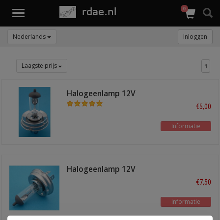
0
Toggle
navigation
Nederlands
Inloggen
Laagste prijs
1
Halogeenlamp 12V
60/55W P45T
€5,00
Informatie
Halogeenlamp 12V
100/90W P45T
€7,50
Informatie