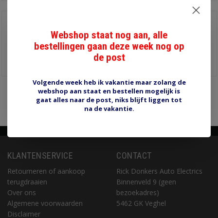
Halogeenlamp 6V
60/55W P45T
Webshop staat nog aan, alle
€9,00
bestellingen gaan deze week nog op
de post
Informatie
Volgende week heb ik vakantie maar zolang de
webshop aan staat en bestellen mogelijk is
Pagina 1 van 1
1
gaat alles naar de post, niks blijft liggen tot
na de vakantie.
KLANTENSERVICE
CONTACT
Retourneren of aankoop
Rick Donkers Auto Electrics
terugdraaien
Binnenveld 9 (geen
Over ons
bezoekadres)
Algemene voorwaarden
5462 GK Veghel
Disclaimer