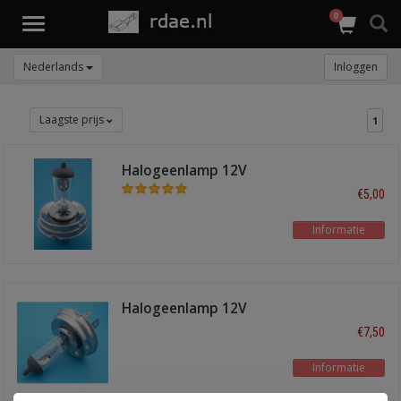
0
Toggle
navigation
Nederlands
Inloggen
Laagste prijs
1
Halogeenlamp 12V
60/55W P45T
€5,00
Informatie
Halogeenlamp 12V
100/90W P45T
€7,50
Informatie