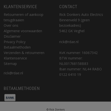
KLANTENSERVICE
CONTACT
Retourneren of aankoop
Rick Donkers Auto Electrics
terugdraaien
Binnenveld 9 (geen
Over ons
bezoekadres)
Algemene voorwaarden
5462 GK Veghel
Disclaimer
Privacy Policy
rick@rdae.nl
Betaalmethoden
Verzenden & retourneren
KvK nummer: 16067342
Klantenservice
BTW nummer:
Sitemap
NL001768158B83
Iban nummer: NL44 RABO
rick@rdae.nl
0122 6410 19
BETAALMETHODEN
© Rick Donkers