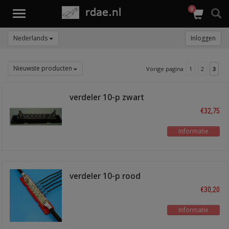
0
Toggle
navigation
Nederlands
Inloggen
Nieuwste producten
Vorige pagina
1
2
3
verdeler 10-p zwart
€32,75
Informatie
verdeler 10-p rood
€30,20
Informatie