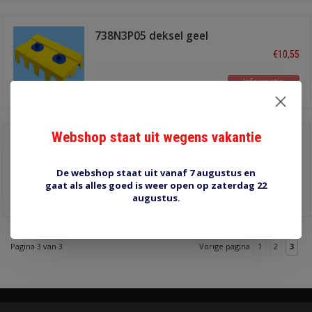
738N3P05 deksel geel
€10,55
Informatie
Webshop staat uit wegens vakantie
738834N0N14 Dual
busbar 2x4
€74,55
(pos./Neg.) terminal bus
De webshop staat uit vanaf 7 augustus en
gaat als alles goed is weer open op zaterdag 22
Informatie
augustus.
Pagina 3 van 3
Vorige pagina
1
2
3