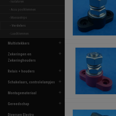
- Isolatoren 
- Accu poolklemmen 
- Massastrips 
- Verdelers 
- Laadklemmen 
Multistekkers
Zekeringen en
Zekeringhouders
Relais + houders
Schakelaars, controlelampjes
Montagemateriaal
Gereedschap
Diversen Electro