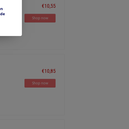
€10,55
en
 de
Shop now
€10,85
Shop now