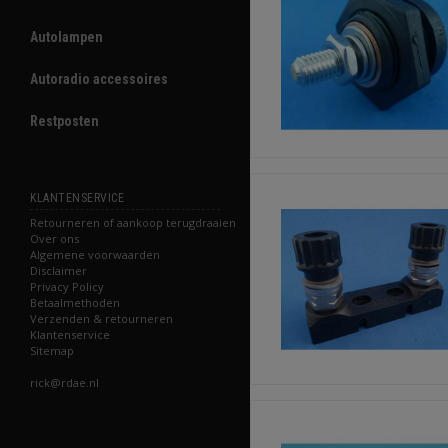
Autolampen
Autoradio accessoires
Restposten
KLANTENSERVICE
Retourneren of aankoop terugdraaien
Over ons
Algemene voorwaarden
Disclaimer
Privacy Policy
Betaalmethoden
Verzenden & retourneren
Klantenservice
Sitemap
rick@rdae.nl