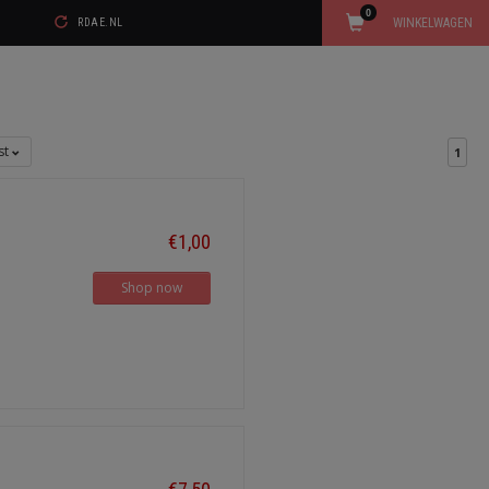
0
WINKELWAGEN
RDAE.NL
jst
1
€1,00
Shop now