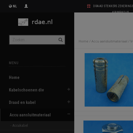
NL
DRAAD STEKKERS ZEKERIN
KRIMPKOUS
Home
/
Accu aansluitmateriaal
/
V
MENU
Home
Kabelschoenen div
Draad en kabel
Accu aansluitmateriaal
- Accukabel 