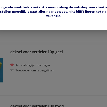
olgende week heb ik vakantie maar zolang de webshop aan staat 
Aan verlanglijst toevoegen
stellen mogelijk is gaat alles naar de post, niks blijft liggen tot na
vakantie.
Toevoegen om te vergelijken
deksel voor verdeler 10p geel
Aan verlanglijst toevoegen
Toevoegen om te vergelijken
deksel voor verdeler 10p rood