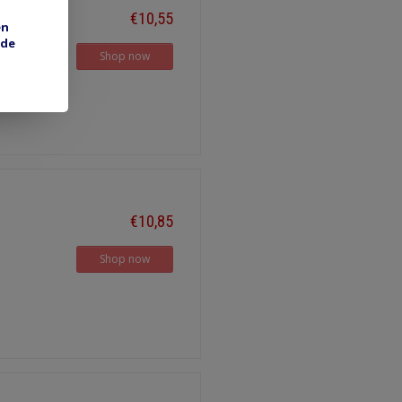
€10,55
en
 de
Shop now
€10,85
Shop now