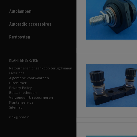
Autolampen
Autoradio accessoires
Restposten
KLANTENSERVICE
Retourneren of aankoop terugdraaien
Over ons
Algemene voorwaarden
Disclaimer
Privacy Policy
Betaalmethoden
Verzenden & retourneren
Klantenservice
Sitemap
rick@rdae.nl