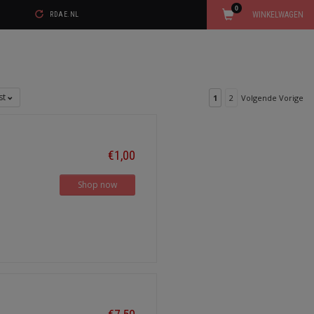
0
WINKELWAGEN
RDAE.NL
jst
1
2
Volgende Vorige
€1,00
Shop now