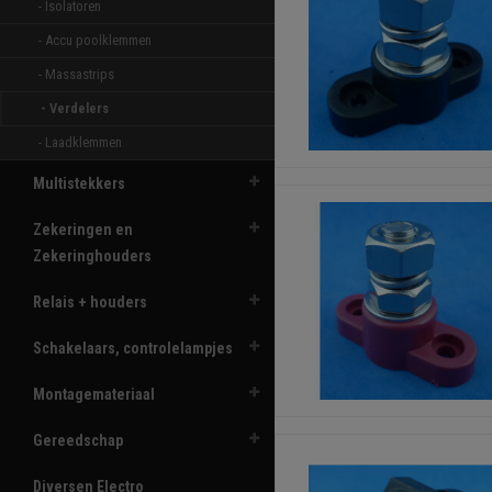
- Isolatoren 
- Accu poolklemmen 
- Massastrips 
- Verdelers 
- Laadklemmen 
Multistekkers
Zekeringen en
Zekeringhouders
Relais + houders
Schakelaars, controlelampjes
Montagemateriaal
Gereedschap
Diversen Electro