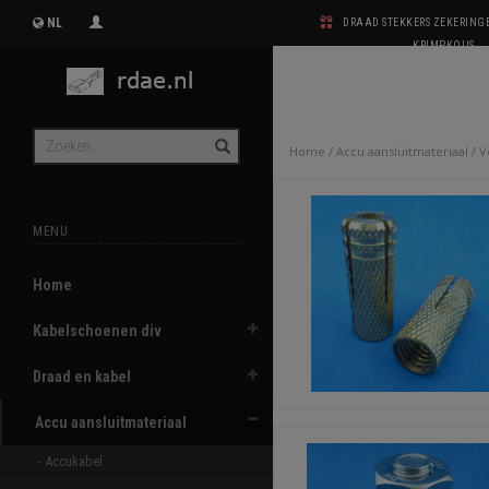
NL
DRAAD STEKKERS ZEKERIN
KRIMPKOUS
Home
/
Accu aansluitmateriaal
/
V
MENU
Home
Kabelschoenen div
Draad en kabel
Accu aansluitmateriaal
- Accukabel 