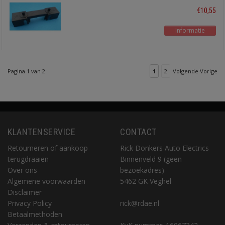
10p zwart
€10,55
Informatie
Pagina 1 van 2
1
2
Volgende Vorige
KLANTENSERVICE
CONTACT
Retourneren of aankoop
Rick Donkers Auto Electrics
terugdraaien
Binnenveld 9 (geen
Over ons
bezoekadres)
Algemene voorwaarden
5462 GK Veghel
Disclaimer
Privacy Policy
rick@rdae.nl
Betaalmethoden