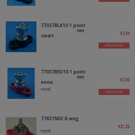
77037BLK10 1 point
terminal bus 10mm
€7,50
zwart
Informatie
77037RED10 1 point
terminal bus 10mm
€7,50
Rood
rood
Informatie
77831N02 8-weg
verdeelpunt
€21,25
rood