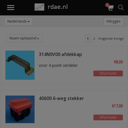
0
Toggle
navigation
Nederlands
Inloggen
Naam oplopend
1
2
Volgende Vorige
314N0V00 afdekkap
€8,00
voor 4-point verdeler
Informatie
40600 6-weg stekker
verdeelpunt
€17,00
Informatie