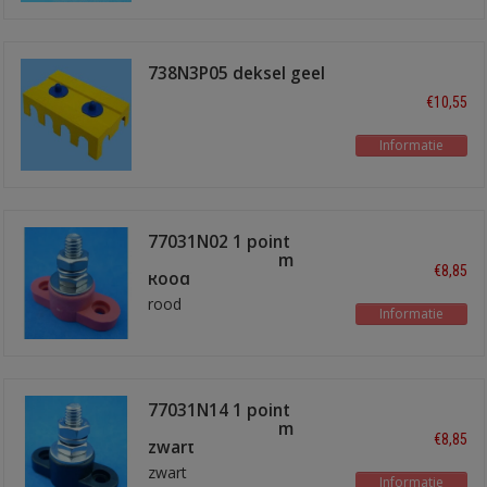
738N3P05 deksel geel
€10,55
Informatie
77031N02 1 point
terminal bus 8mm
€8,85
Rood
rood
Informatie
77031N14 1 point
terminal bus 8mm
€8,85
zwart
zwart
Informatie