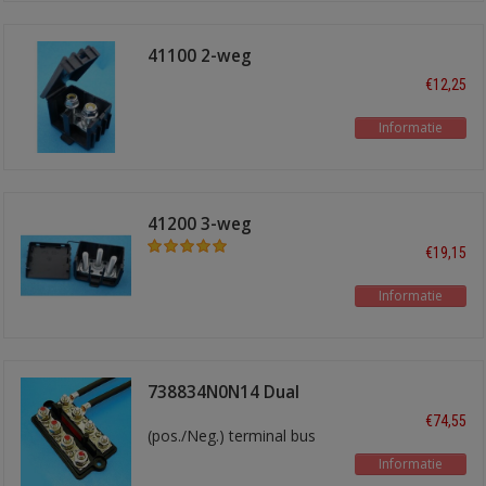
41100 2-weg
verdeelpunt
€12,25
Informatie
41200 3-weg
verdeelpunt
€19,15
Informatie
738834N0N14 Dual
busbar 2x4
€74,55
(pos./Neg.) terminal bus
Informatie