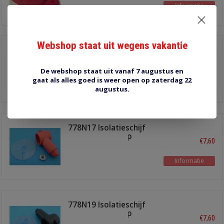
Informatie
Webshop staat uit wegens vakantie
77831N14 8-weg
verdeelpunt
€21,25
zwart
De webshop staat uit vanaf 7 augustus en
gaat als alles goed is weer open op zaterdag 22
Informatie
augustus.
778N17 Isolatieschijf
voor verdeler 8-p
€7,60
Informatie
778N19 Isolatieschijf
voor verdeler 8-p
€7,60