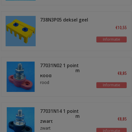
738N3P05 deksel geel
€10,55
Informatie
77031N02 1 point
terminal bus 8mm
€8,85
Rood
rood
Informatie
77031N14 1 point
terminal bus 8mm
€8,85
zwart
zwart
Informatie