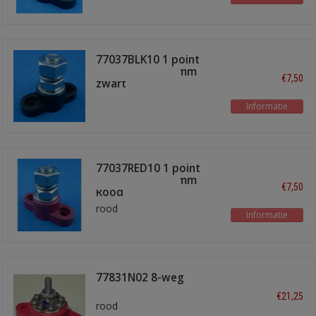
77037BLK10 1 point
terminal bus 10mm
€7,50
zwart
Informatie
77037RED10 1 point
terminal bus 10mm
€7,50
Rood
rood
Informatie
77831N02 8-weg
verdeelpunt
€21,25
rood