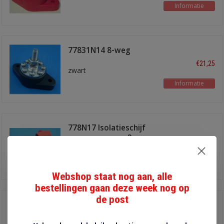
Informatie
77831N14 8-weg
verdeelpunt
€21,25
zwart
Informatie
778N17 Isolatieschijf
voor verdeler 8-p
€7,60
Informatie
Webshop staat nog aan, alle
bestellingen gaan deze week nog op
de post
778N19 Isolatieschijf
voor verdeler 8-p
€7,60