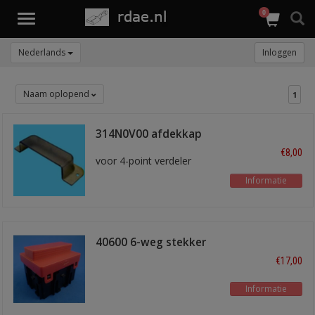
0
Toggle
navigation
Nederlands
Inloggen
Naam oplopend
1
314N0V00 afdekkap
€8,00
voor 4-point verdeler
Informatie
40600 6-weg stekker
verdeelpunt
€17,00
Informatie