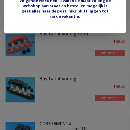
Volgende week heb ik vakantie maar zolang de
webshop aan staat en bestellen mogelijk is
Informatie
gaat alles naar de post, niks blijft liggen tot
na de vakantie.
Bus-bar 4-voudig rood
+ kap
€48,30
Informatie
Bus-bar 4-voudig
Zwart + kap
€48,30
Informatie
CCB376M0N14
doorvoerverbinder 10