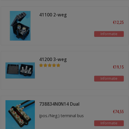
41100 2-weg
verdeelpunt
€12,25
Informatie
41200 3-weg
verdeelpunt
€19,15
Informatie
738834N0N14 Dual
busbar 2x4
€74,55
(pos./Neg.) terminal bus
Informatie