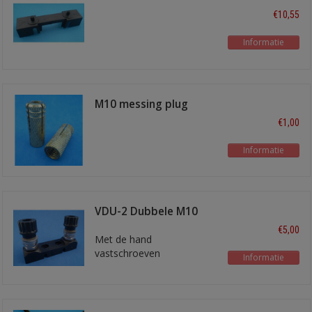
10p zwart
€10,55
Informatie
M10 messing plug
€1,00
Informatie
VDU-2 Dubbele M10
terminal post
€5,00
Met de hand
vastschroeven
Informatie