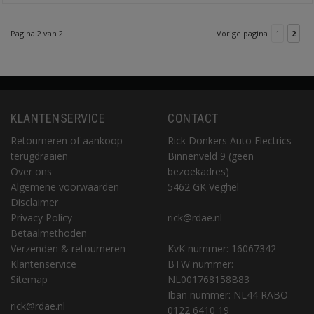
Pagina 2 van 2
Vorige pagina
1
2
KLANTENSERVICE
CONTACT
Retourneren of aankoop
Rick Donkers Auto Electrics
terugdraaien
Binnenveld 9 (geen
Over ons
bezoekadres)
Algemene voorwaarden
5462 GK Veghel
Disclaimer
Privacy Policy
rick@rdae.nl
Betaalmethoden
Verzenden & retourneren
KvK nummer: 16067342
Klantenservice
BTW nummer:
Sitemap
NL001768158B83
Iban nummer: NL44 RABO
rick@rdae.nl
0122 6410 19