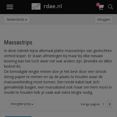
0
Toggle
navigation
Nederlands
Inloggen
Massastrips
In deze rubriek bijna allemaal platte massastrips van gevlochten
vertind koper. Er staan afmetingen bij maar bij elke nieuwe
levering kan het toch weer net wat anders zijn. (breedte en dikte
bedoel ik).
De benodigde lengte meten doe je het best door een strook
stevig papier te nemen en op de plaats te houden waar de
massaverbinding moet komen. Een ronde kabel laat zich
gemakkelijk buigen, een massaband ook maar om hem mooi in
model te houden heb je vaak wat extra lengte nodig.
Hoogste prijs
Vorige pagina
1
2