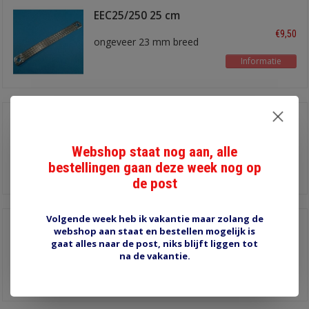
EEC25/250 25 cm
€9,50
ongeveer 23 mm breed
Informatie
EEC16/400 40 cm
€8,90
ongeveer 17 mm breed
Webshop staat nog aan, alle
bestellingen gaan deze week nog op
Informatie
de post
Volgende week heb ik vakantie maar zolang de
EEC16/350 35 cm
webshop aan staat en bestellen mogelijk is
gaat alles naar de post, niks blijft liggen tot
€7,75
na de vakantie.
Informatie