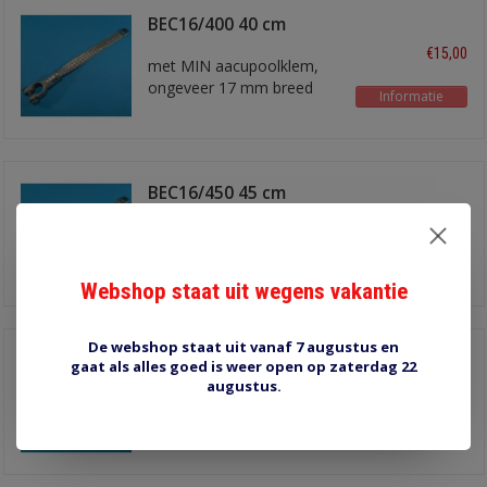
BEC16/400 40 cm
€15,00
met MIN aacupoolklem,
ongeveer 17 mm breed
Informatie
BEC16/450 45 cm
€14,50
met MIN aacupoolklem,
ongeveer 17 mm breed
Informatie
Webshop staat uit wegens vakantie
De webshop staat uit vanaf 7 augustus en
BEC25/300 30 cm
gaat als alles goed is weer open op zaterdag 22
augustus.
€23,40
met MIN aacupoolklem,
ongeveer 23 mm breed
Informatie