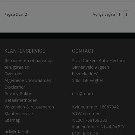
Pagina 2 van 2
Vorige pagina
1
2
KLANTENSERVICE
CONTACT
Retourneren of aankoop
Rick Donkers Auto Electrics
terugdraaien
Binnenveld 9 (geen
Over ons
bezoekadres)
Algemene voorwaarden
5462 GK Veghel
Disclaimer
Privacy Policy
rick@rdae.nl
Betaalmethoden
Verzenden & retourneren
KvK nummer: 16067342
Klantenservice
BTW nummer:
Sitemap
NL001768158B83
Iban nummer: NL44 RABO
rick@rdae.nl
0122 6410 19