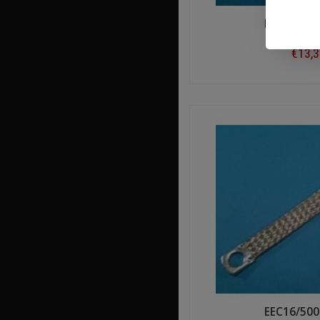
EEC25/400
€13,
Shop n
EEC16/500