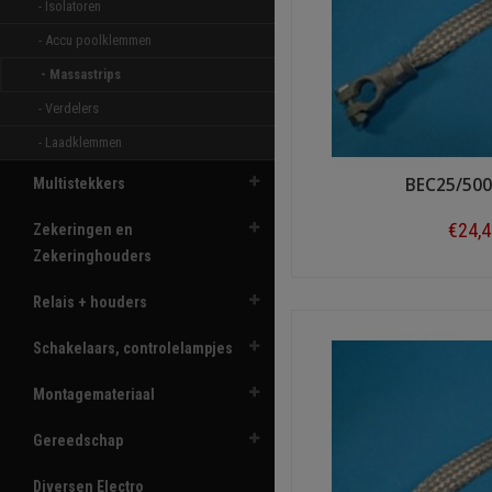
- Isolatoren 
- Accu poolklemmen 
- Massastrips 
- Verdelers 
- Laadklemmen 
BEC25/500
Multistekkers
€24,
Zekeringen en
Zekeringhouders
Shop n
Relais + houders
Schakelaars, controlelampjes
Montagemateriaal
Gereedschap
Diversen Electro