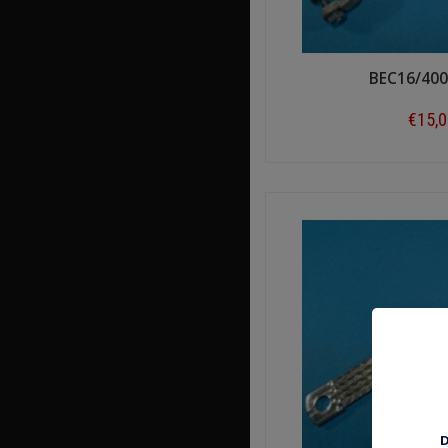
BEC16/400
€15,
Shop n
D