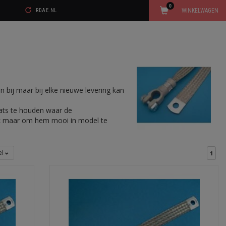
0
WINKELWAGEN
RDAE.NL
n bij maar bij elke nieuwe levering kan
aats te houden waar de
ok maar om hem mooi in model te
el
1