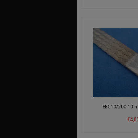
Shop n
EEC10/200 10 
€4,0
Shop n