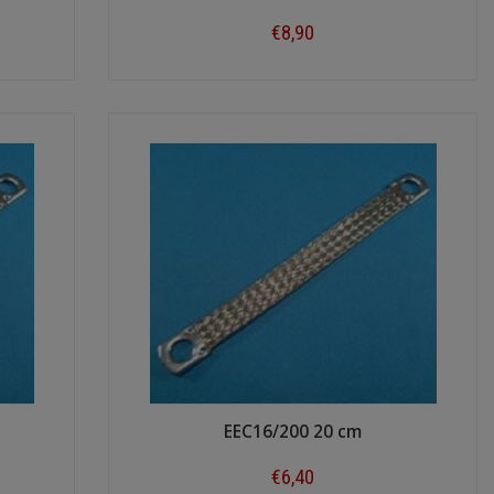
€8,90
Shop now
EEC16/200 20 cm
€6,40