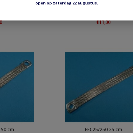
open op zaterdag 22 augustus.
 40 cm
EEC25/350 35 cm
30
€11,00
ow
Shop now
 50 cm
EEC25/250 25 cm