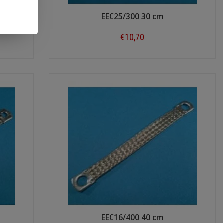
EEC25/300 30 cm
€10,70
Shop now
EEC16/400 40 cm