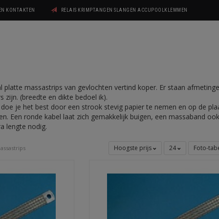
GEN KONTAKTEN
RELAIS KRIMPTANGEN SLANGEN ACCUPOOLKLEMMEN
al platte massastrips van gevlochten vertind koper. Er staan afmetinge
zijn. (breedte en dikte bedoel ik).
doe je het best door een strook stevig papier te nemen en op de pl
. Een ronde kabel laat zich gemakkelijk buigen, een massaband o
a lengte nodig.
Hoogste prijs
24
Foto-tab
assastrips