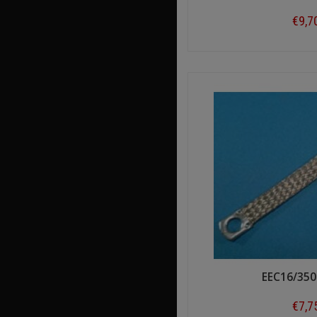
€9,7
Shop n
EEC16/350
€7,7