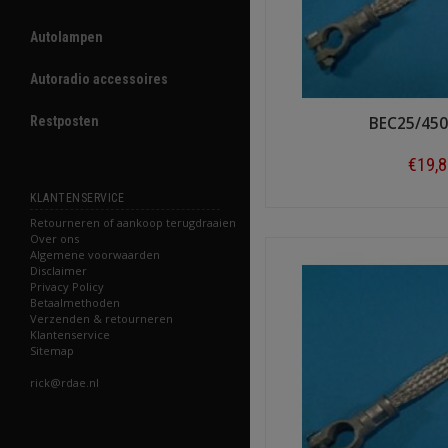
Autolampen
Autoradio accessoires
Restposten
BEC25/450
€19,
KLANTENSERVICE
Shop n
Retourneren of aankoop terugdraaien
Over ons
Algemene voorwaarden
Disclaimer
Privacy Policy
Betaalmethoden
Verzenden & retourneren
Klantenservice
Sitemap
rick@rdae.nl