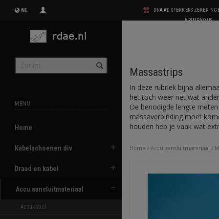
NL
DRAAD STEKKERS ZEKERIN
KRIMPKOUS
Massastrips
In deze rubriek bijna allema
het toch weer net wat anders 
MENU
De benodigde lengte meten 
massaverbinding moet komen
houden heb je vaak wat extr
Home
Kabelschoenen div
Home
/
Accu aansluitmateriaal
/
M
Draad en kabel
Accu aansluitmateriaal
- Accukabel 