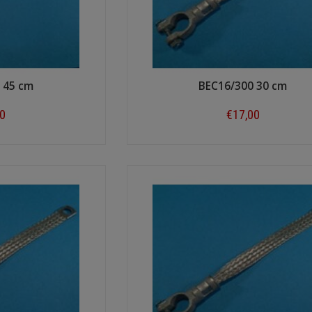
 45 cm
BEC16/300 30 cm
80
€17,00
ow
Shop now