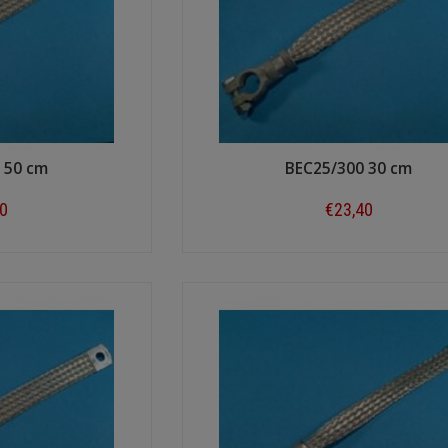
 50 cm
BEC25/300 30 cm
40
€23,40
ow
Shop now