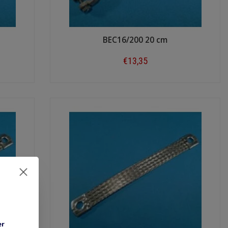
BEC16/200 20 cm
€13,35
Shop now
er