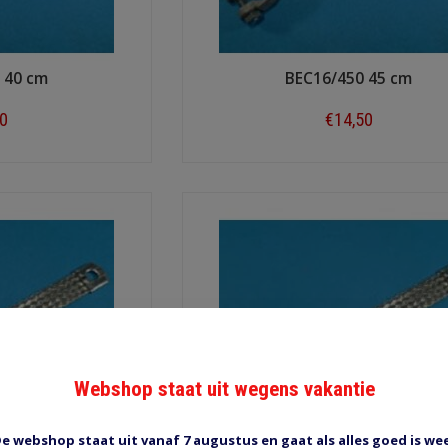
 40 cm
BEC16/450 45 cm
00
€14,50
ow
Shop now
Webshop staat uit wegens vakantie
e webshop staat uit vanaf 7 augustus en gaat als alles goed is we