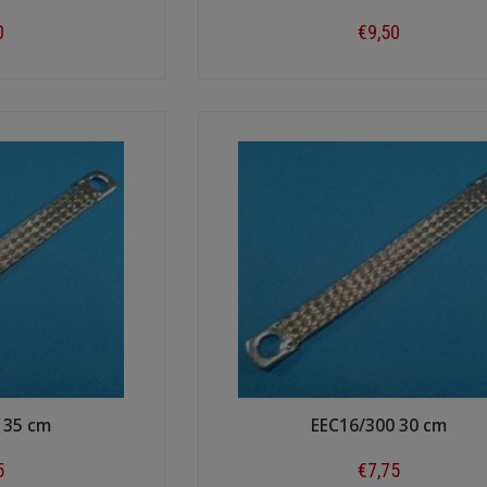
0
€9,50
ow
Shop now
 35 cm
EEC16/300 30 cm
5
€7,75