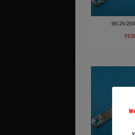
EEC25/250
€9,5
Shop n
We
V