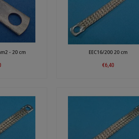
mm2 - 20 cm
EEC16/200 20 cm
0
€6,40
ow
Shop now