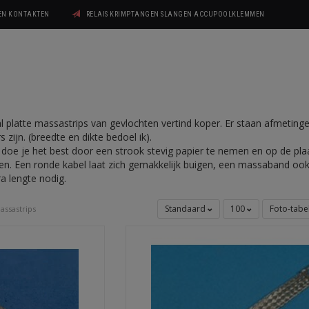
GEN KONTAKTEN
RELAIS KRIMPTANGEN SLANGEN ACCUPOOLKLEMMEN
al platte massastrips van gevlochten vertind koper. Er staan afmetinge
zijn. (breedte en dikte bedoel ik).
doe je het best door een strook stevig papier te nemen en op de pl
. Een ronde kabel laat zich gemakkelijk buigen, een massaband o
a lengte nodig.
Standaard
100
Foto-tabe
assastrips