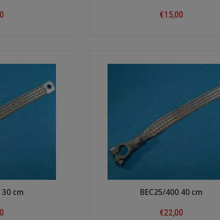
00
€15,00
ow
Shop now
 30 cm
BEC25/400 40 cm
40
€22,00