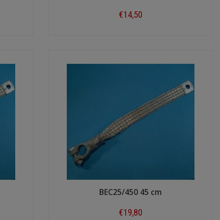
€14,50
Shop now
BEC25/450 45 cm
€19,80