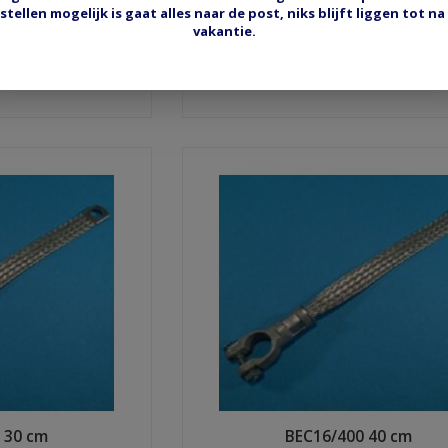
stellen mogelijk is gaat alles naar de post, niks blijft liggen tot na
vakantie.
 40 cm
EEC25/500 50 cm
30
€15,95
ow
Shop now
 30 cm
BEC16/400 40 cm