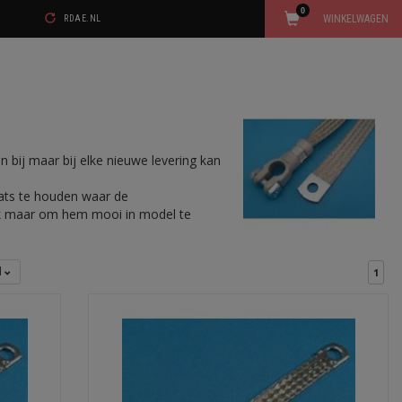
0
WINKELWAGEN
RDAE.NL
n bij maar bij elke nieuwe levering kan
aats te houden waar de
ok maar om hem mooi in model te
l
1