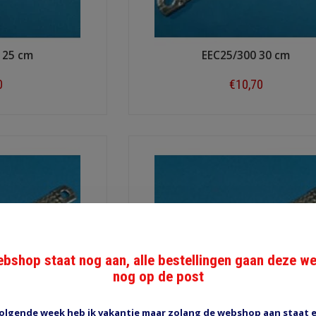
 25 cm
EEC25/300 30 cm
0
€10,70
ow
Shop now
bshop staat nog aan, alle bestellingen gaan deze w
nog op de post
olgende week heb ik vakantie maar zolang de webshop aan staat 