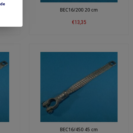
 de
BEC16/200 20 cm
€13,35
Shop now
BEC16/450 45 cm