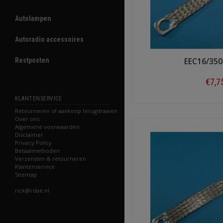
Autolampen
Autoradio accessoires
Restposten
EEC16/350
€7,7
KLANTENSERVICE
Shop n
Retourneren of aankoop terugdraaien
Over ons
Algemene voorwaarden
Disclaimer
Privacy Policy
Betaalmethoden
Verzenden & retourneren
Klantenservice
Sitemap
rick@rdae.nl