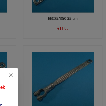
EEC25/350 35 cm
€11,00
Shop now
eek
en