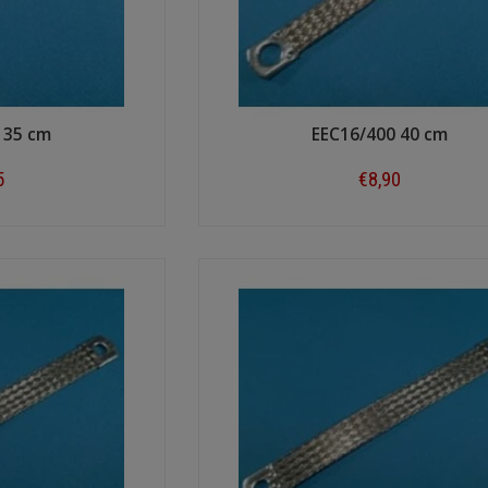
 35 cm
EEC16/400 40 cm
5
€8,90
ow
Shop now