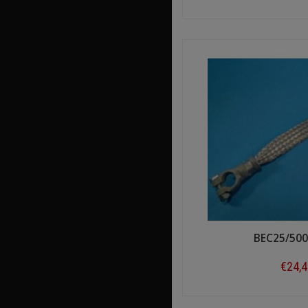
Shop n
BEC25/500
€24,
Shop n