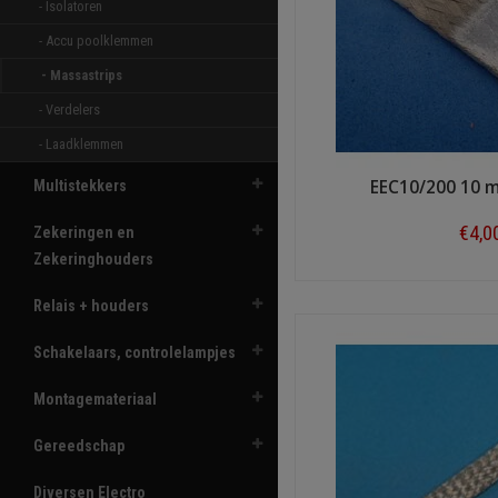
- Isolatoren 
- Accu poolklemmen 
- Massastrips 
- Verdelers 
- Laadklemmen 
EEC10/200 10 
Multistekkers
€4,0
Zekeringen en
Zekeringhouders
Shop n
Relais + houders
Schakelaars, controlelampjes
Montagemateriaal
Gereedschap
Diversen Electro