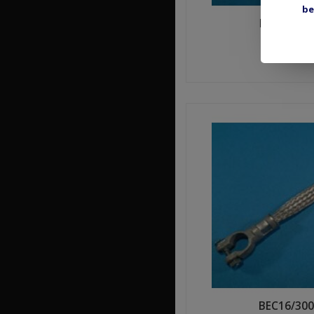
be
EEC25/400
€13,
Shop n
BEC16/300