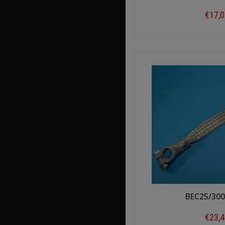
€17,
Shop n
BEC25/300
€23,