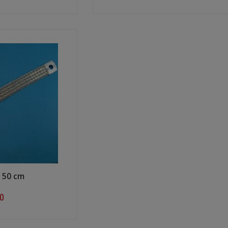
ow
Shop now
 50 cm
40
ow