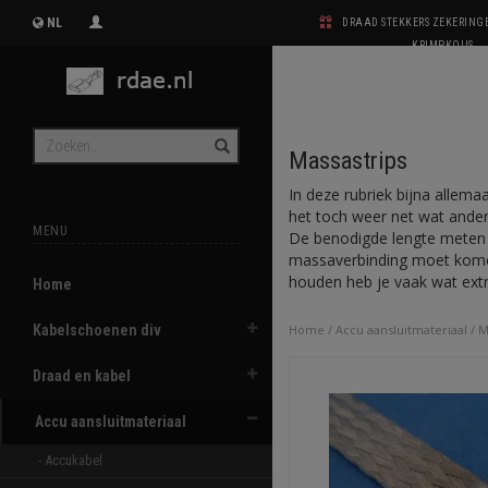
NL
DRAAD STEKKERS ZEKERIN
KRIMPKOUS
Massastrips
In deze rubriek bijna allema
het toch weer net wat anders 
MENU
De benodigde lengte meten 
massaverbinding moet komen
houden heb je vaak wat extr
Home
Kabelschoenen div
Home
/
Accu aansluitmateriaal
/
M
Draad en kabel
Accu aansluitmateriaal
- Accukabel 