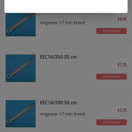
EEC16/400 40 cm
€8,90
ongeveer 17 mm breed
Informatie
EEC16/350 35 cm
€7,75
Informatie
EEC16/300 30 cm
€7,75
ongeveer 17 mm breed
Informatie