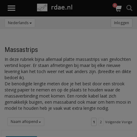
0
Toggle
navigation
Nederlands
Inloggen
Massastrips
In deze rubriek bijna allemaal platte massastrips van gevlochten
vertind koper. Er staan afmetingen bij maar bij elke nieuwe
levering kan het toch weer net wat anders zijn. (breedte en dikte
bedoel ik).
De benodigde lengte meten doe je het best door een strook
stevig papier te nemen en op de plaats te houden waar de
massaverbinding moet komen. Een ronde kabel laat zich
gemakkelijk buigen, een massaband ook maar om hem mooi in
model te houden heb je vaak wat extra lengte nodig.
Naam aflopend
1
2
Volgende Vorige