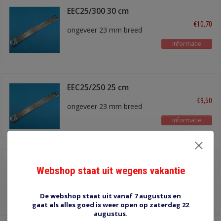
EEC25/300 30 cm
€10,70
ongeveer 23 mm breed
Informatie
EEC25/250 25 cm
€9,50
ongeveer 23 mm breed
Informatie
EEC16/500 50 cm
Webshop staat uit wegens vakantie
€9,70
ongeveer 17 mm breed
De webshop staat uit vanaf 7 augustus en
Informatie
gaat als alles goed is weer open op zaterdag 22
augustus.