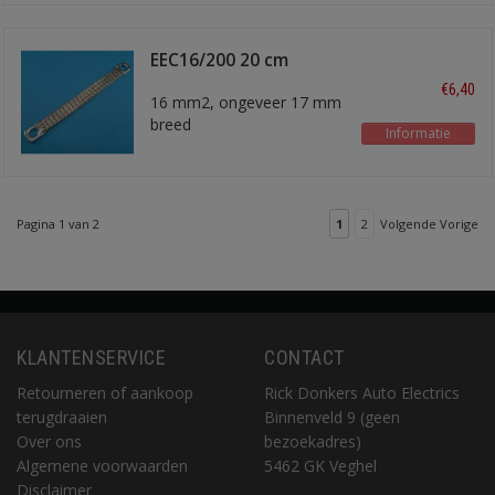
EEC16/200 20 cm
€6,40
16 mm2, ongeveer 17 mm
breed
Informatie
Pagina 1 van 2
1
2
Volgende Vorige
KLANTENSERVICE
CONTACT
Retourneren of aankoop
Rick Donkers Auto Electrics
terugdraaien
Binnenveld 9 (geen
Over ons
bezoekadres)
Algemene voorwaarden
5462 GK Veghel
Disclaimer