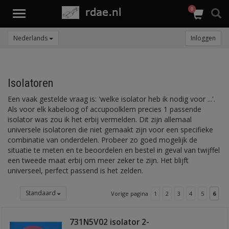
0
Toggle
navigation
Nederlands
Inloggen
Isolatoren
Een vaak gestelde vraag is: 'welke isolator heb ik nodig voor ...'.
Als voor elk kabeloog of accupoolklem precies 1 passende
isolator was zou ik het erbij vermelden. Dit zijn allemaal
universele isolatoren die niet gemaakt zijn voor een specifieke
combinatie van onderdelen. Probeer zo goed mogelijk de
situatie te meten en te beoordelen en bestel in geval van twijffel
een tweede maat erbij om meer zeker te zijn. Het blijft
universeel, perfect passend is het zelden.
Standaard
Vorige pagina
1
2
3
4
5
6
731N5V02 isolator 2-