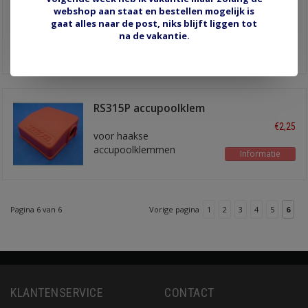
RS315N accupoolklem
webshop aan staat en bestellen mogelijk is
isolator zwart
€2,25
gaat alles naar de post, niks blijft liggen tot
voor haakse
na de vakantie.
accupoolklemmen
Informatie
RS315P accupoolklem
isolator rood
€2,25
voor haakse
accupoolklemmen
Informatie
Pagina 6 van 6
Vorige pagina
1
2
3
4
5
6
KLANTENSERVICE
CONTACT