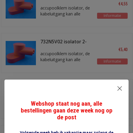
delig rood
€4,55
accupoolklem isolator, de
kabeluitgang kan alle
Informatie
kanten in gedraaid worden
732N5V02 isolator 2-
delig rood
€5,40
accupoolklem isolator, de
kabeluitgang kan alle
Informatie
kanten in gedraaid worden
466N9V02 isolatiekap
rood
€3,60
accupoolklem isolatiekap
Webshop staat nog aan, alle
Informatie
bestellingen gaan deze week nog op
de post
Volgende week heb ik vakantie maar zolang de