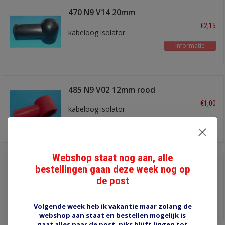
470 N9 V14 20mm
zwart
€2,15
kabeloog isolator
Informatie
485 N9 V02 12mm rood
€1,00
kabeloog isolator
Informatie
Webshop staat nog aan, alle
485 N9 V14 12mm
bestellingen gaan deze week nog op
zwart
de post
€1,00
kabeloog isolator
Informatie
Volgende week heb ik vakantie maar zolang de
webshop aan staat en bestellen mogelijk is
gaat alles naar de post, niks blijft liggen tot