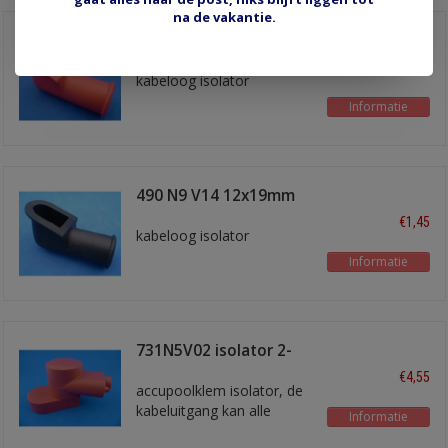
na de vakantie.
490 N9 V02 12x19mm
rood
€1,45
kabeloog isolator
Informatie
490 N9 V14 12x19mm
zwart
€1,45
kabeloog isolator
Informatie
731N5V02 isolator 2-
delig rood
€4,55
accupoolklem isolator, de
kabeluitgang kan alle
Informatie
kanten in gedraaid worden