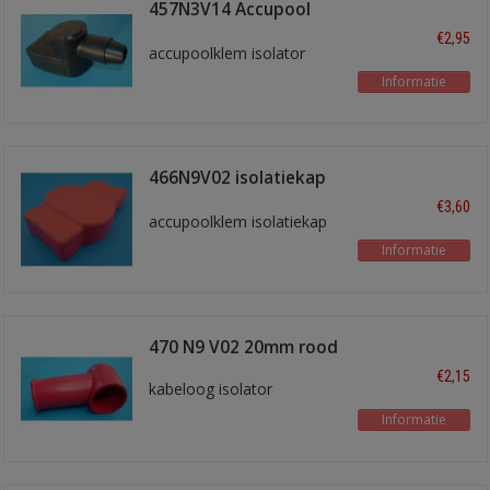
457N3V14 Accupool
isol. Zwart
€2,95
accupoolklem isolator
Informatie
466N9V02 isolatiekap
rood
€3,60
accupoolklem isolatiekap
Informatie
470 N9 V02 20mm rood
€2,15
kabeloog isolator
Informatie