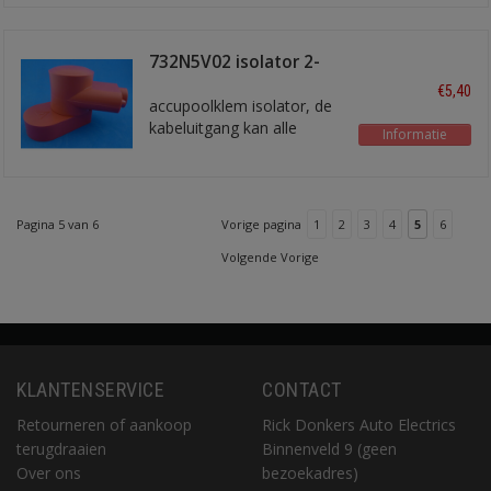
732N5V02 isolator 2-
delig rood
€5,40
accupoolklem isolator, de
kabeluitgang kan alle
Informatie
kanten in gedraaid worden
Pagina 5 van 6
Vorige pagina
1
2
3
4
5
6
Volgende Vorige
KLANTENSERVICE
CONTACT
Retourneren of aankoop
Rick Donkers Auto Electrics
terugdraaien
Binnenveld 9 (geen
Over ons
bezoekadres)