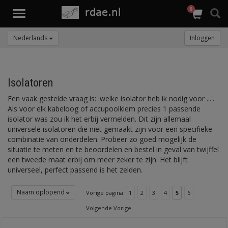
0
Toggle
navigation
Nederlands
Inloggen
Isolatoren
Een vaak gestelde vraag is: 'welke isolator heb ik nodig voor ...'.
Als voor elk kabeloog of accupoolklem precies 1 passende
isolator was zou ik het erbij vermelden. Dit zijn allemaal
universele isolatoren die niet gemaakt zijn voor een specifieke
combinatie van onderdelen. Probeer zo goed mogelijk de
situatie te meten en te beoordelen en bestel in geval van twijffel
een tweede maat erbij om meer zeker te zijn. Het blijft
universeel, perfect passend is het zelden.
Naam oplopend
Vorige pagina
1
2
3
4
5
6
Volgende Vorige