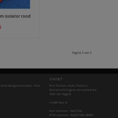
m isolator rood
5
ow
Pagina 3 van 3
CONTACT
 bedradingsmaterialen. Voor
Rick Donkers Auto Electrics
Binnenveld 9 (geen bezoekadres)
5462 GK Veghel
rick@rdae.nl
KvK nummer: 16067342
BTW nummer: NL001768158B83