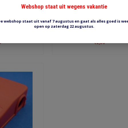
Webshop staat uit wegens vakantie
e webshop staat uit vanaf 7 augustus en gaat als alles goed is we
open op zaterdag 22 augustus.
9mm zwart
HOES-5 afdekkap 12 mm
5
€2,30
ow
Shop now