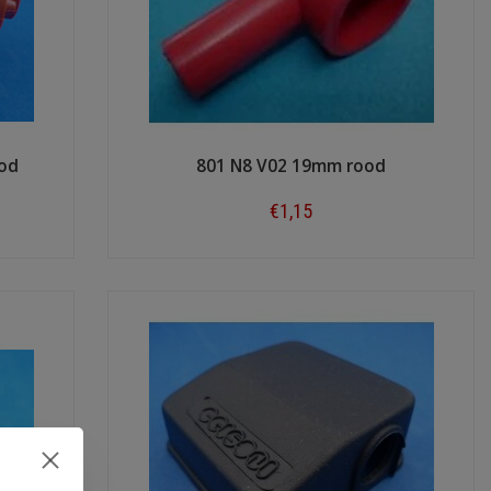
ood
801 N8 V02 19mm rood
€1,15
Shop now