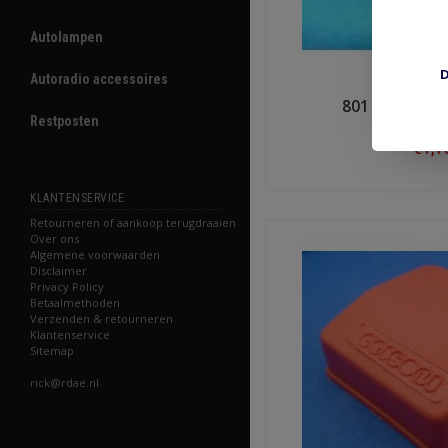
Autolampen
D
Autoradio accessoires
801 N8 V14 1
Restposten
€1,1
Shop n
KLANTENSERVICE
Retourneren of aankoop terugdraaien
Over ons
Algemene voorwaarden
Disclaimer
Privacy Policy
Betaalmethoden
Verzenden & retourneren
Klantenservice
Sitemap
rick@rdae.nl