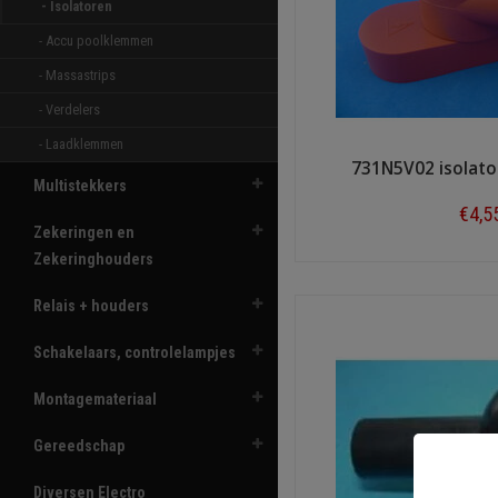
- Isolatoren 
- Accu poolklemmen 
- Massastrips 
- Verdelers 
- Laadklemmen 
731N5V02 isolator
Multistekkers
€4,5
Zekeringen en
Zekeringhouders
Shop n
Relais + houders
Schakelaars, controlelampjes
Montagemateriaal
Gereedschap
Diversen Electro