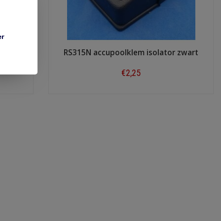
er
RS315N accupoolklem isolator zwart
€2,25
Shop now