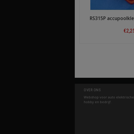
RS315P accupoolkle
€2,2
Shop n
OVER ONS
Webshop voor auto elektrische
hobby en bedrijf.