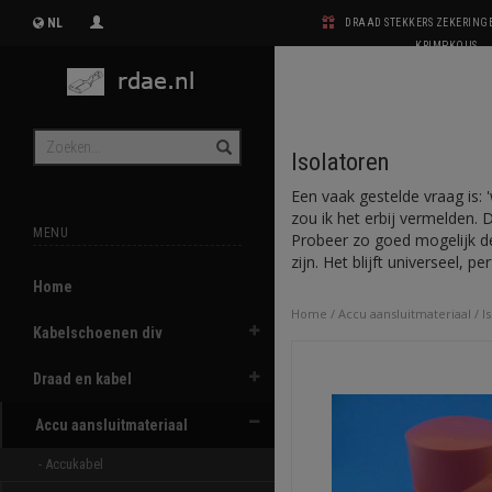
NL
DRAAD STEKKERS ZEKERIN
KRIMPKOUS
Isolatoren
Een vaak gestelde vraag is: 
zou ik het erbij vermelden. 
MENU
Probeer zo goed mogelijk de
zijn. Het blijft universeel, p
Home
Home
/
Accu aansluitmateriaal
/
I
Kabelschoenen div
Draad en kabel
Accu aansluitmateriaal
- Accukabel 