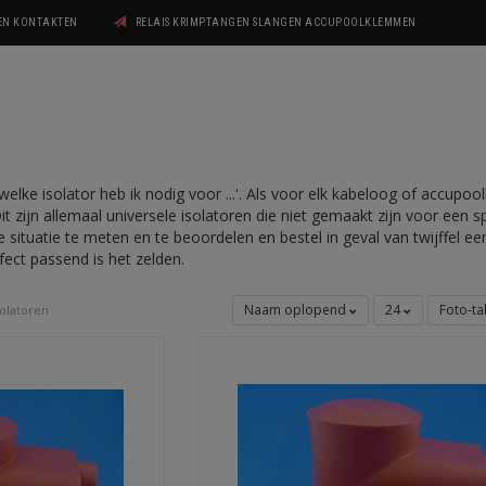
GEN KONTAKTEN
RELAIS KRIMPTANGEN SLANGEN ACCUPOOLKLEMMEN
'welke isolator heb ik nodig voor ...'. Als voor elk kabeloog of accupo
Dit zijn allemaal universele isolatoren die niet gemaakt zijn voor een 
 situatie te meten en te beoordelen en bestel in geval van twijffel 
erfect passend is het zelden.
Naam oplopend
24
Foto-ta
solatoren