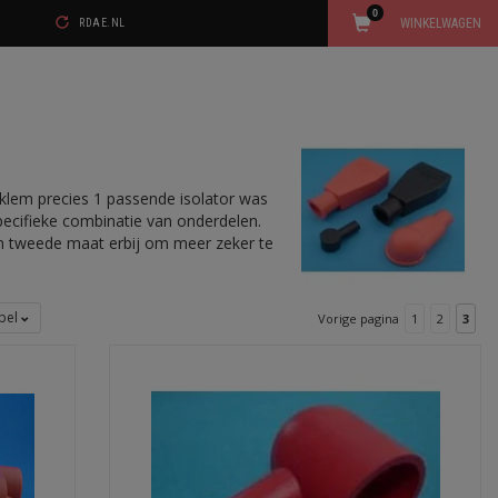
0
WINKELWAGEN
RDAE.NL
olklem precies 1 passende isolator was
specifieke combinatie van onderdelen.
een tweede maat erbij om meer zeker te
bel
Vorige pagina
1
2
3