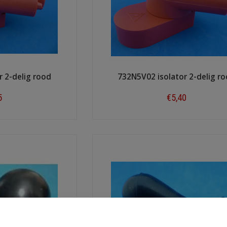
 2-delig rood
732N5V02 isolator 2-delig r
5
€5,40
ow
Shop now