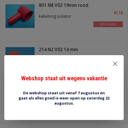
801 N8 V02 19mm rood
€1,15
kabeloog isolator
Informatie
214 N2 V02 14 mm
rood
€1,15
kabeloog isolator
Informatie
Webshop staat uit wegens vakantie
De webshop staat uit vanaf 7 augustus en
214 N2 V14 14 mm
gaat als alles goed is weer open op zaterdag 22
zwart
€1,15
augustus.
kabeloog isolator
Informatie