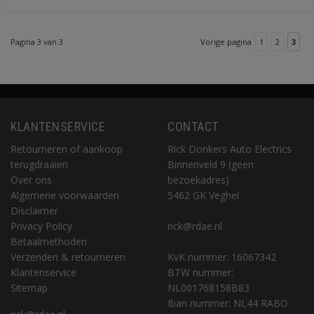
Pagina 3 van 3
Vorige pagina
1
2
3
KLANTENSERVICE
CONTACT
Retourneren of aankoop
Rick Donkers Auto Electrics
terugdraaien
Binnenveld 9 (geen
Over ons
bezoekadres)
Algemene voorwaarden
5462 GK Veghel
Disclaimer
Privacy Policy
rick@rdae.nl
Betaalmethoden
Verzenden & retourneren
KvK nummer: 16067342
Klantenservice
BTW nummer:
Sitemap
NL001768158B83
Iban nummer: NL44 RABO