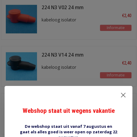
224 N3 V02 24 mm
rood
€2,40
kabeloog isolator
Informatie
224 N3 V14 24 mm
zwart
€2,40
kabeloog isolator
Informatie
216 N2 V14 16 mm
zwart
Webshop staat uit wegens vakantie
€1,35
kabeloog isolator
Informatie
De webshop staat uit vanaf 7 augustus en
gaat als alles goed is weer open op zaterdag 22