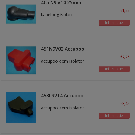
405 N9 V14 25mm
zwart
€1,55
kabeloog isolator
Informatie
451N9V02 Accupool
isol. Rood
€2,75
accupoolklem isolator
Informatie
453L9V14 Accupool
isol. Zwart
€3,45
accupoolklem isolator
Informatie