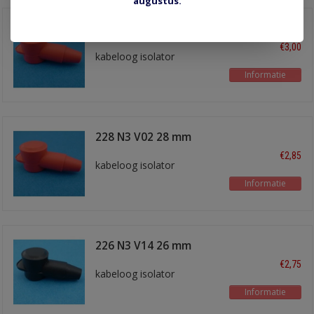
augustus.
232 N4 V02 32 mm
rood
€3,00
kabeloog isolator
Informatie
228 N3 V02 28 mm
rood
€2,85
kabeloog isolator
Informatie
226 N3 V14 26 mm
zwart
€2,75
kabeloog isolator
Informatie