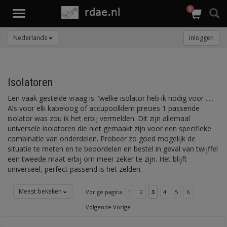
0
Toggle
navigation
Nederlands
Inloggen
Isolatoren
Een vaak gestelde vraag is: 'welke isolator heb ik nodig voor ...'.
Als voor elk kabeloog of accupoolklem precies 1 passende
isolator was zou ik het erbij vermelden. Dit zijn allemaal
universele isolatoren die niet gemaakt zijn voor een specifieke
combinatie van onderdelen. Probeer zo goed mogelijk de
situatie te meten en te beoordelen en bestel in geval van twijffel
een tweede maat erbij om meer zeker te zijn. Het blijft
universeel, perfect passend is het zelden.
Meest bekeken
Vorige pagina
1
2
3
4
5
6
Volgende Vorige