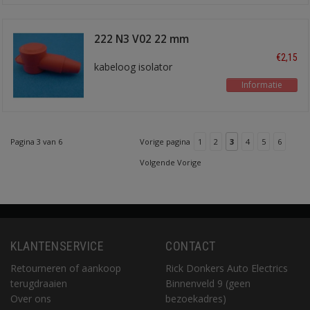
222 N3 V02 22 mm
rood
€2,15
kabeloog isolator
Informatie
Pagina 3 van 6
Vorige pagina
1
2
3
4
5
6
Volgende Vorige
KLANTENSERVICE
CONTACT
Retourneren of aankoop
Rick Donkers Auto Electrics
terugdraaien
Binnenveld 9 (geen
Over ons
bezoekadres)