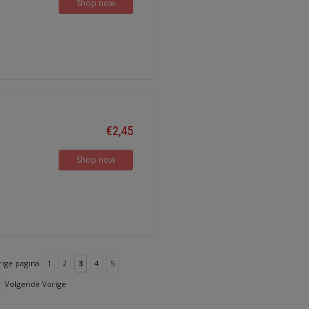
Shop now
€2,45
Shop now
rige pagina
1
2
3
4
5
Volgende Vorige