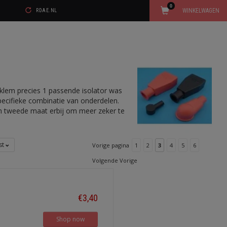
0
WINKELWAGEN
RDAE.NL
olklem precies 1 passende isolator was
specifieke combinatie van onderdelen.
een tweede maat erbij om meer zeker te
jst
Vorige pagina
1
2
3
4
5
6
Volgende Vorige
€3,40
Shop now