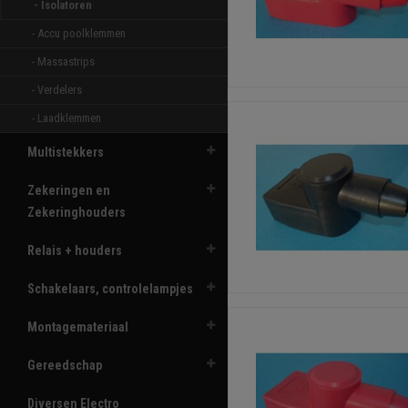
- Isolatoren 
- Accu poolklemmen 
- Massastrips 
- Verdelers 
- Laadklemmen 
Multistekkers
Zekeringen en
Zekeringhouders
Relais + houders
Schakelaars, controlelampjes
Montagemateriaal
Gereedschap
Diversen Electro