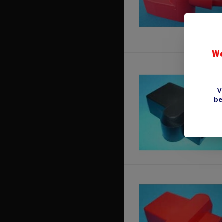
We
V
be