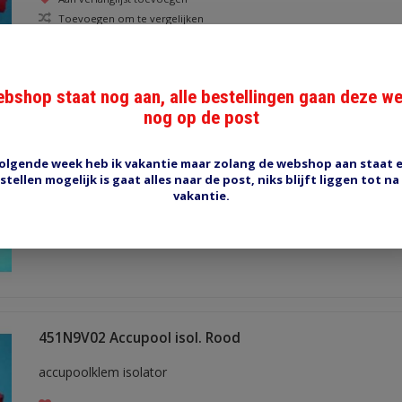
Toevoegen om te vergelijken
bshop staat nog aan, alle bestellingen gaan deze w
nog op de post
451N9V14 Accupool isol. Zwart
olgende week heb ik vakantie maar zolang de webshop aan staat 
accupoolklem isolator
stellen mogelijk is gaat alles naar de post, niks blijft liggen tot na
vakantie.
Aan verlanglijst toevoegen
Toevoegen om te vergelijken
451N9V02 Accupool isol. Rood
accupoolklem isolator