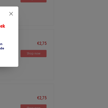
eek
€2,75
en
 de
Shop now
€2,75
Shop now