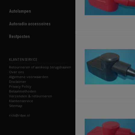
Autolampen
Autoradio accessoires
Restposten
KLANTENSERVICE
Retourneren of aankoop terugdraaien
Over ons
Algemene voorwaarden
Disclaimer
Privacy Policy
Betaalmethoden
Verzenden & retourneren
Klantenservice
Sitemap
rick@rdae.nl