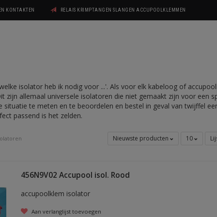
GEN KONTAKTEN
RELAIS KRIMPTANGEN SLANGEN ACCUPOOLKLEMMEN
'welke isolator heb ik nodig voor ...'. Als voor elk kabeloog of accupo
Dit zijn allemaal universele isolatoren die niet gemaakt zijn voor een 
 situatie te meten en te beoordelen en bestel in geval van twijffel 
erfect passend is het zelden.
Nieuwste producten
10
Li
solatoren
456N9V02 Accupool isol. Rood
accupoolklem isolator
Aan verlanglijst toevoegen