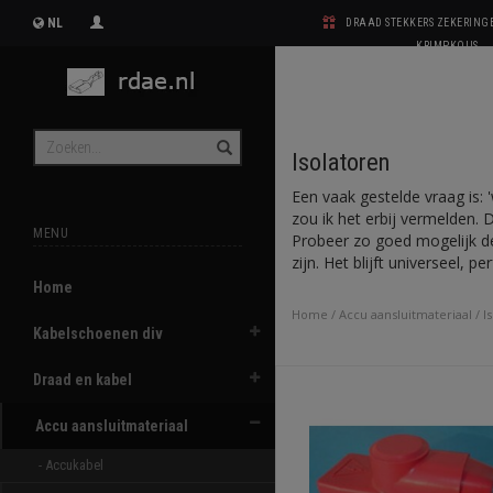
NL
DRAAD STEKKERS ZEKERIN
KRIMPKOUS
Isolatoren
Een vaak gestelde vraag is: 
zou ik het erbij vermelden. 
MENU
Probeer zo goed mogelijk de
zijn. Het blijft universeel, p
Home
Home
/
Accu aansluitmateriaal
/
I
Kabelschoenen div
Draad en kabel
Accu aansluitmateriaal
- Accukabel 