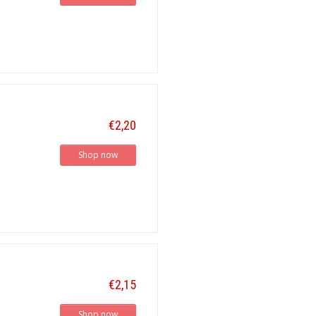
€2,20
Shop now
€2,15
Shop now