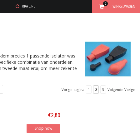
0
WINKELWAGEN
RDAE.NL
olklem precies 1 passende isolator was
specifieke combinatie van onderdelen.
een tweede maat erbij om meer zeker te
Vorige pagina
1
2
3
Volgende Vorige
€2,80
Shop now