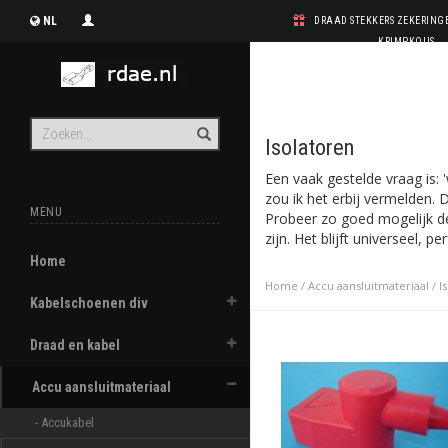
NL
DRAAD STEKKERS ZEKERIN
KRIMPKOUS
Isolatoren
Een vaak gestelde vraag is: 
zou ik het erbij vermelden. 
MENU
Probeer zo goed mogelijk de
zijn. Het blijft universeel, p
Home
Home
/
Accu aansluitmateriaal
/
I
Kabelschoenen div
Draad en kabel
Accu aansluitmateriaal
- Accukabel 