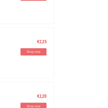
€2,25
Shop now
€2,20
Shop now