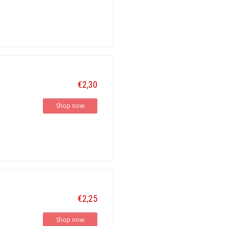
€2,30
Shop now
€2,25
Shop now