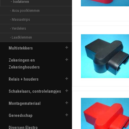
- Isolatoren 
- Accu poolklemmen 
- Massastrips 
- Verdelers 
- Laadklemmen 
Multistekkers
Zekeringen en
Zekeringhouders
Relais + houders
Schakelaars, controlelampjes
Montagemateriaal
Gereedschap
Diversen Electro