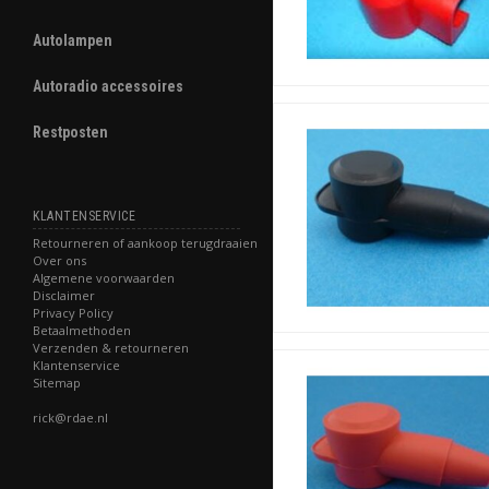
Autolampen
Autoradio accessoires
Restposten
KLANTENSERVICE
Retourneren of aankoop terugdraaien
Over ons
Algemene voorwaarden
Disclaimer
Privacy Policy
Betaalmethoden
Verzenden & retourneren
Klantenservice
Sitemap
rick@rdae.nl