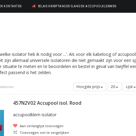
GEN KONTAKTEN
RELAIS KRIMPTANGEN SLANGEN ACCUPOOLKLEMMEN
'welke isolator heb ik nodig voor ...'. Als voor elk kabeloog of accupo
Dit zijn allemaal universele isolatoren die niet gemaakt zijn voor een 
 situatie te meten en te beoordelen en bestel in geval van twijffel 
erfect passend is het zelden.
Hoogste prijs
20
Lijst
solatoren
457N2V02 Accupool isol. Rood
accupoolklem isolator
Aan verlanglijst toevoegen
Toevoegen om te vergelijken