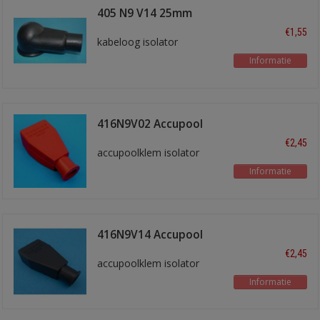
405 N9 V14 25mm
zwart
€1,55
kabeloog isolator
Informatie
416N9V02 Accupool
isol. Rood
€2,45
accupoolklem isolator
Informatie
416N9V14 Accupool
isol. zwart
€2,45
accupoolklem isolator
Informatie