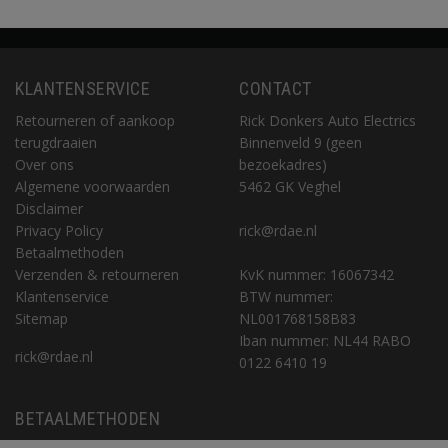
KLANTENSERVICE
CONTACT
Retourneren of aankoop
Rick Donkers Auto Electrics
terugdraaien
Binnenveld 9 (geen
Over ons
bezoekadres)
Algemene voorwaarden
5462 GK Veghel
Disclaimer
Privacy Policy
rick@rdae.nl
Betaalmethoden
Verzenden & retourneren
KvK nummer: 16067342
Klantenservice
BTW nummer:
Sitemap
NL001768158B83
Iban nummer: NL44 RABO
rick@rdae.nl
0122 6410 19
BETAALMETHODEN