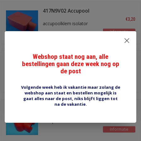
417N9V02 Accupool
isol. Rood
€3,20
accupoolklem isolator
Informatie
Webshop staat nog aan, alle
417N9V14 Accupool
bestellingen gaan deze week nog op
isol. Zwart
€3,20
de post
accupoolklem isolator
Informatie
Volgende week heb ik vakantie maar zolang de
webshop aan staat en bestellen mogelijk is
gaat alles naar de post, niks blijft liggen tot
na de vakantie.
451N9V02 Accupool
isol. Rood
€2,75
accupoolklem isolator
Informatie