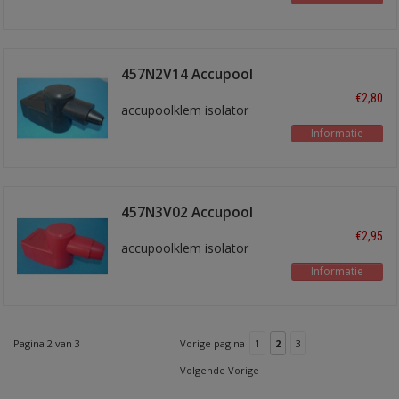
457N2V14 Accupool
isol. Zwart
€2,80
accupoolklem isolator
Informatie
457N3V02 Accupool
isol. Rood
€2,95
accupoolklem isolator
Informatie
Pagina 2 van 3
Vorige pagina
1
2
3
Volgende Vorige