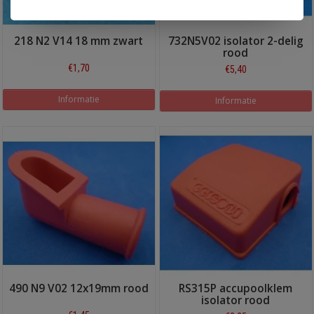
218 N2 V14 18 mm zwart
732N5V02 isolator 2-delig
rood
€1,70
€5,40
Informatie
Informatie
490 N9 V02 12x19mm rood
RS315P accupoolklem
isolator rood