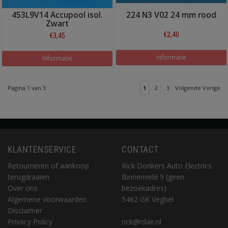
453L9V14 Accupool isol.
224 N3 V02 24 mm rood
Zwart
€2,40
€3,45
Informatie
Informatie
Pagina 1 van 3
1
2
3
Volgende Vorige
KLANTENSERVICE
CONTACT
Retourneren of aankoop
Rick Donkers Auto Electrics
terugdraaien
Binnenveld 9 (geen
Over ons
bezoekadres)
Algemene voorwaarden
5462 GK Veghel
Disclaimer
Privacy Policy
rick@rdae.nl