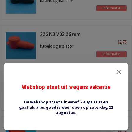
kabeloog isolator
Informatie
226 N3 V02 26 mm
rood
€2,75
kabeloog isolator
Informatie
416N9V14 Accupool
isol. zwart
Webshop staat uit wegens vakantie
€2,45
accupoolklem isolator
Informatie
De webshop staat uit vanaf 7 augustus en
gaat als alles goed is weer open op zaterdag 22
augustus.
416N9V02 Accupool
isol. Rood