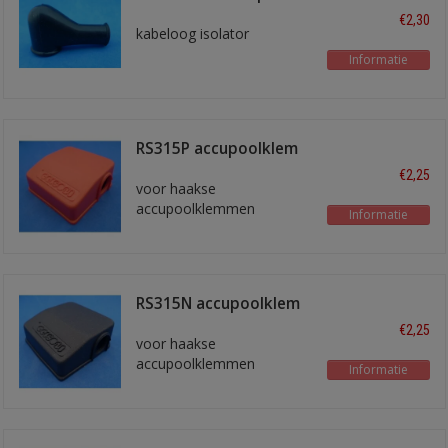
mm
€2,30
kabeloog isolator
Informatie
RS315P accupoolklem
isolator rood
€2,25
voor haakse
accupoolklemmen
Informatie
RS315N accupoolklem
isolator zwart
€2,25
voor haakse
accupoolklemmen
Informatie