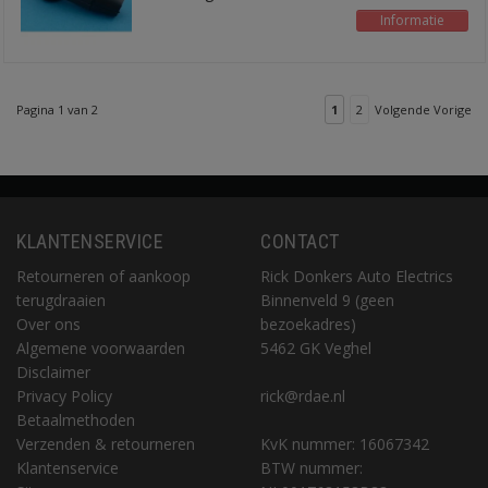
Informatie
Pagina 1 van 2
1
2
Volgende Vorige
KLANTENSERVICE
CONTACT
Retourneren of aankoop
Rick Donkers Auto Electrics
terugdraaien
Binnenveld 9 (geen
Over ons
bezoekadres)
Algemene voorwaarden
5462 GK Veghel
Disclaimer
Privacy Policy
rick@rdae.nl
Betaalmethoden
Verzenden & retourneren
KvK nummer: 16067342
Klantenservice
BTW nummer: