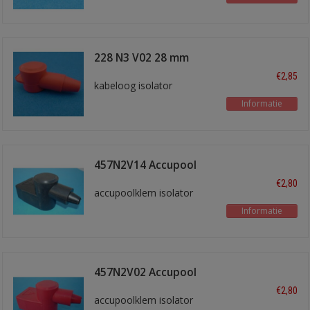
228 N3 V02 28 mm
rood
€2,85
kabeloog isolator
Informatie
457N2V14 Accupool
isol. Zwart
€2,80
accupoolklem isolator
Informatie
457N2V02 Accupool
isol. Rood
€2,80
accupoolklem isolator