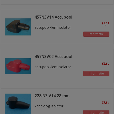
457N3V14 Accupool
isol. Zwart
€2,95
accupoolklem isolator
Informatie
457N3V02 Accupool
isol. Rood
€2,95
accupoolklem isolator
Informatie
228 N3 V14 28 mm
zwart
€2,85
kabeloog isolator
Informatie