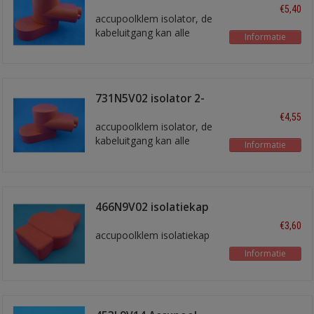
delig rood
€5,40
accupoolklem isolator, de
kabeluitgang kan alle
Informatie
kanten in gedraaid worden
731N5V02 isolator 2-
delig rood
€4,55
accupoolklem isolator, de
kabeluitgang kan alle
Informatie
kanten in gedraaid worden
466N9V02 isolatiekap
rood
€3,60
accupoolklem isolatiekap
Informatie