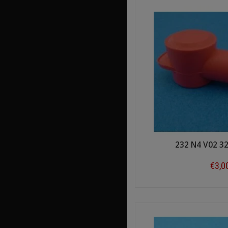
232 N4 V02 3
€3,0
Shop n