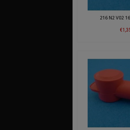
216 N2 V02 1
€1,3
Shop n