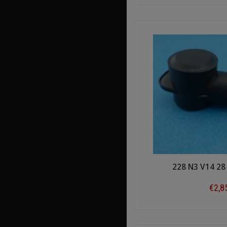
Shop n
228 N3 V14 2
€2,8
Shop n