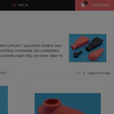
0
WINKELWAGEN
RDAE.NL
olklem precies 1 passende isolator was
specifieke combinatie van onderdelen.
een tweede maat erbij om meer zeker te
bel
1
2
Volgende Vorige