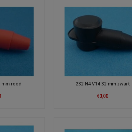
2 mm rood
232 N4 V14 32 mm zwart
0
€3,00
ow
Shop now