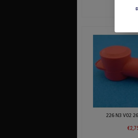
€2,1
D
Shop n
226 N3 V02 2
€2,7