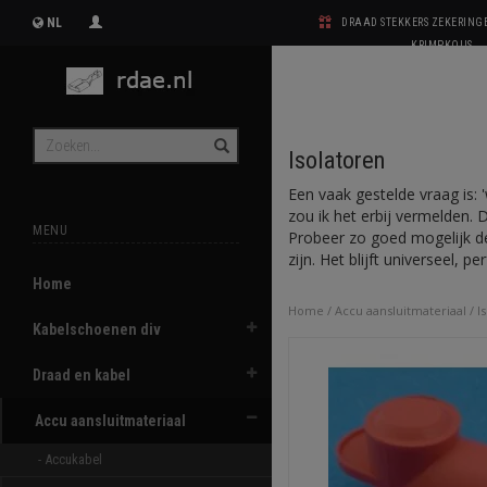
NL
DRAAD STEKKERS ZEKERIN
KRIMPKOUS
Isolatoren
Een vaak gestelde vraag is: 
zou ik het erbij vermelden. 
MENU
Probeer zo goed mogelijk de
zijn. Het blijft universeel, p
Home
Home
/
Accu aansluitmateriaal
/
I
Kabelschoenen div
Draad en kabel
Accu aansluitmateriaal
- Accukabel 