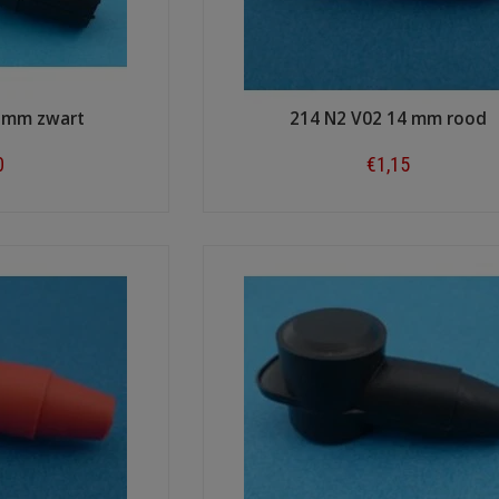
2 mm zwart
214 N2 V02 14 mm rood
0
€1,15
ow
Shop now