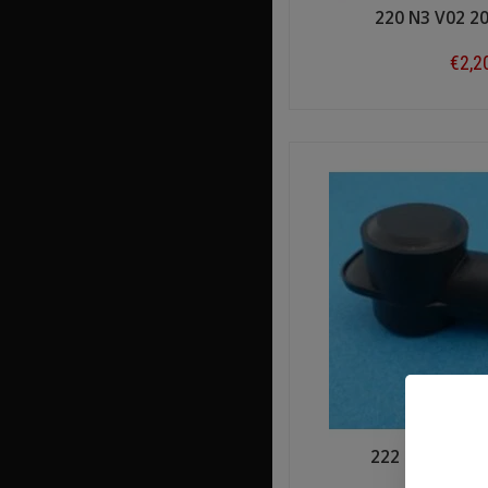
220 N3 V02 2
€2,2
Shop n
222 N3 V14 2