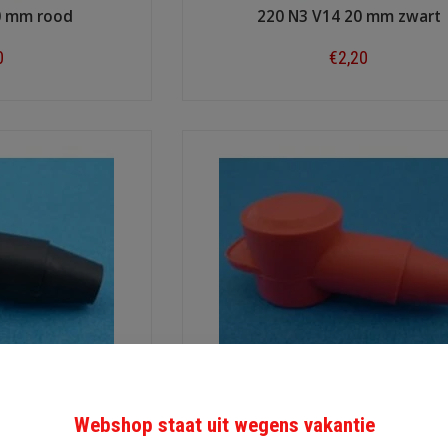
0 mm rood
220 N3 V14 20 mm zwart
0
€2,20
ow
Shop now
2 mm zwart
224 N3 V02 24 mm rood
Webshop staat uit wegens vakantie