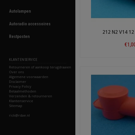
Autolampen
Autoradio accessoires
212 N2 V14 1
Restposten
€1,0
Shop n
KLANTENSERVICE
Retourneren of aankoop terugdraaien
Over ons
Algemene voorwaarden
Disclaimer
Privacy Policy
Betaalmethoden
Verzenden & retourneren
Klantenservice
Sitemap
rick@rdae.nl