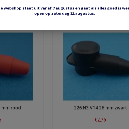
5
€2,40
e webshop staat uit vanaf 7 augustus en gaat als alles goed is we
open op zaterdag 22 augustus.
ow
Shop now
6 mm rood
226 N3 V14 26 mm zwart
5
€2,75