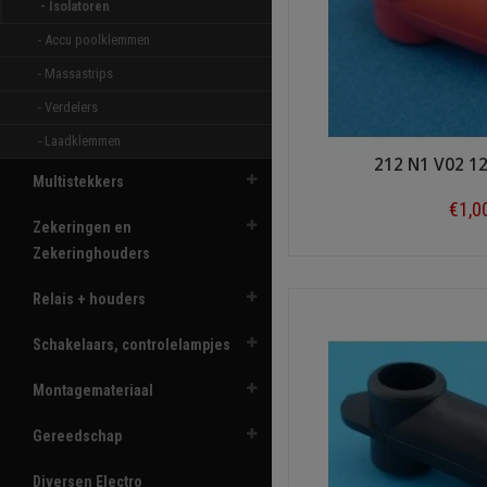
- Isolatoren 
- Accu poolklemmen 
- Massastrips 
- Verdelers 
- Laadklemmen 
212 N1 V02 1
Multistekkers
€1,0
Zekeringen en
Zekeringhouders
Shop n
Relais + houders
Schakelaars, controlelampjes
Montagemateriaal
Gereedschap
Diversen Electro