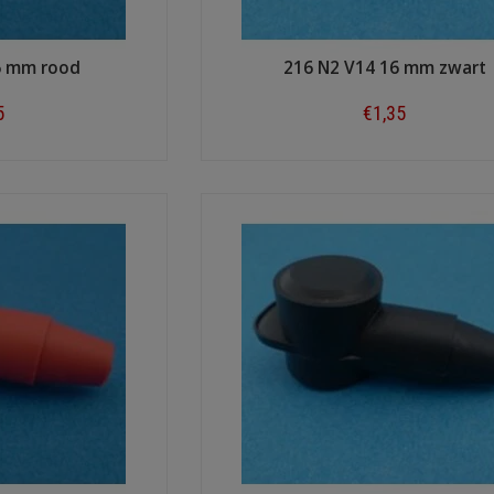
6 mm rood
216 N2 V14 16 mm zwart
5
€1,35
ow
Shop now