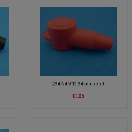
234 N4 V02 34 mm rood
€3,05
Shop now