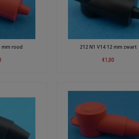
2 mm rood
212 N1 V14 12 mm zwart
0
€1,00
ow
Shop now