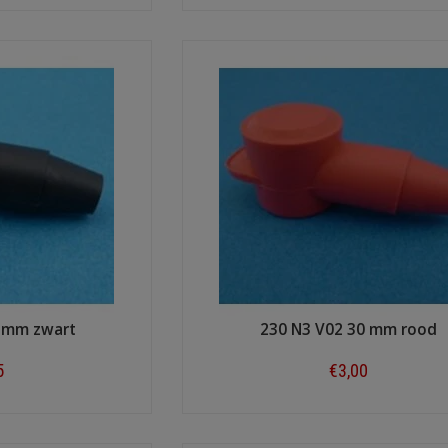
ow
Shop now
8 mm zwart
230 N3 V02 30 mm rood
5
€3,00
ow
Shop now