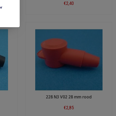
€2,40
er
Shop now
228 N3 V02 28 mm rood
€2,85