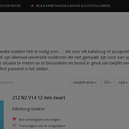
GEN KONTAKTEN
RELAIS KRIMPTANGEN SLANGEN ACCUPOOLKLEMMEN
'welke isolator heb ik nodig voor ...'. Als voor elk kabeloog of accupo
Dit zijn allemaal universele isolatoren die niet gemaakt zijn voor een 
 situatie te meten en te beoordelen en bestel in geval van twijffel 
erfect passend is het zelden.
Laagste prijs
20
Lijst
solatoren
212 N2 V14 12 mm zwart
kabeloog isolator
Aan verlanglijst toevoegen
Toevoegen om te vergelijken