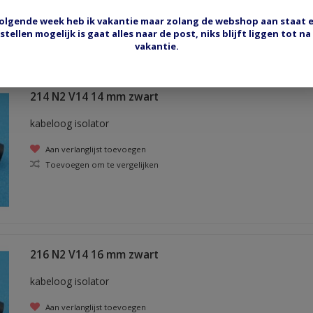
Toevoegen om te vergelijken
olgende week heb ik vakantie maar zolang de webshop aan staat 
stellen mogelijk is gaat alles naar de post, niks blijft liggen tot na
vakantie.
214 N2 V14 14 mm zwart
kabeloog isolator
Aan verlanglijst toevoegen
Toevoegen om te vergelijken
216 N2 V14 16 mm zwart
kabeloog isolator
Aan verlanglijst toevoegen