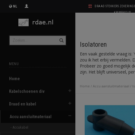
NL
DRAAD STEKKERS ZEKERIN
KRIMPKOUS
Isolatoren
Een vaak gestelde vraag is: 
zou ik het erbij vermelden. 
MENU
Probeer zo goed mogelijk de
zijn. Het blijft universeel, p
Home
Home
/
Accu aansluitmateriaal
/
I
Kabelschoenen div
Draad en kabel
Accu aansluitmateriaal
- Accukabel 