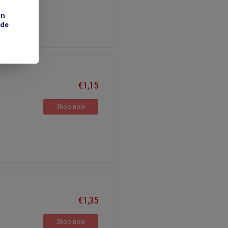
en
 de
€1,15
Shop now
€1,35
Shop now