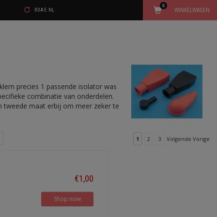
0
WINKELWAGEN
RDAE.NL
olklem precies 1 passende isolator was
specifieke combinatie van onderdelen.
een tweede maat erbij om meer zeker te
1
2
3
Volgende Vorige
€1,00
Shop now