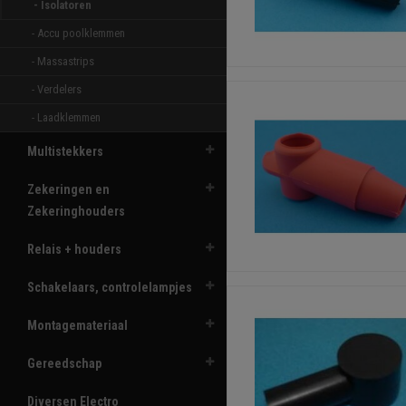
- Isolatoren 
- Accu poolklemmen 
- Massastrips 
- Verdelers 
- Laadklemmen 
Multistekkers
Zekeringen en
Zekeringhouders
Relais + houders
Schakelaars, controlelampjes
Montagemateriaal
Gereedschap
Diversen Electro