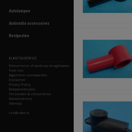
Autolampen
Autoradio accessoires
Restposten
KLANTENSERVICE
Retourneren of aankoop terugdraaien
Over ons
Algemene voorwaarden
Disclaimer
Privacy Policy
Betaalmethoden
Verzenden & retourneren
Klantenservice
Sitemap
rick@rdae.nl