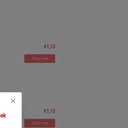
€1,15
Shop now
€1,15
eek
Shop now