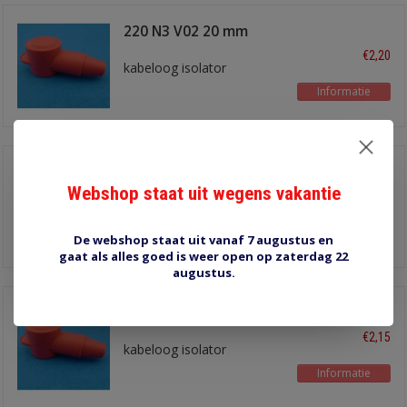
220 N3 V02 20 mm
rood
€2,20
kabeloog isolator
Informatie
220 N3 V14 20 mm
zwart
Webshop staat uit wegens vakantie
€2,20
kabeloog isolator
Informatie
De webshop staat uit vanaf 7 augustus en
gaat als alles goed is weer open op zaterdag 22
augustus.
222 N3 V02 22 mm
rood
€2,15
kabeloog isolator
Informatie