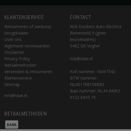
KLANTENSERVICE
CONTACT
Retourneren of aankoop
Rick Donkers Auto Electrics
terugdraaien
Binnenveld 9 (geen
Over ons
bezoekadres)
Algemene voorwaarden
5462 GK Veghel
Disclaimer
Privacy Policy
rick@rdae.nl
Betaalmethoden
Verzenden & retourneren
KvK nummer: 16067342
Klantenservice
BTW nummer:
Sitemap
NL001768158B83
Iban nummer: NL44 RABO
rick@rdae.nl
0122 6410 19
BETAALMETHODEN