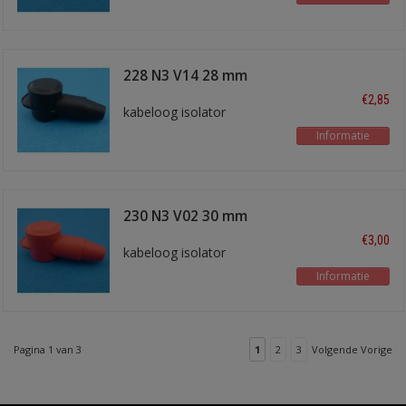
228 N3 V14 28 mm
zwart
€2,85
kabeloog isolator
Informatie
230 N3 V02 30 mm
rood
€3,00
kabeloog isolator
Informatie
Pagina 1 van 3
1
2
3
Volgende Vorige